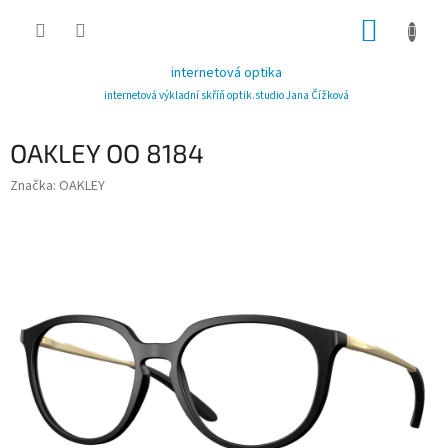
Přejít
NÁKUP
na
obsah
KOŠÍK
internetová optika
internetová výkladní skříň optik.studio Jana Čížková
OAKLEY OO 8184
Značka:
OAKLEY