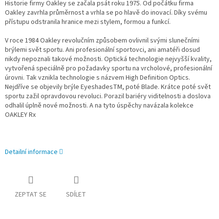
Historie firmy Oakley se začala psát roku 1975. Od počátku firma
Oakley zavrhla průměrnost a vrhla se po hlavě do inovací. Díky svému
přístupu odstranila hranice mezi stylem, formou a funkcí.
V roce 1984 Oakley revolučním způsobem ovlivnil svými slunečními
brýlemi svět sportu. Ani profesionální sportovci, ani amatéři dosud
nikdy nepoznali takové možnosti. Optická technologie nejvyšší kvality,
vytvořená speciálně pro požadavky sportu na vrcholové, profesionální
úrovni. Tak vznikla technologie s názvem High Definition Optics.
Nejdříve se objevily brýle EyeshadesTM, poté Blade. Krátce poté svět
sportu zažil opravdovou revoluci. Porazil bariéry viditelnosti a doslova
odhalil úplně nové možnosti. A na tyto úspěchy navázala kolekce
OAKLEY Rx
Detailní informace
ZEPTAT SE
SDÍLET