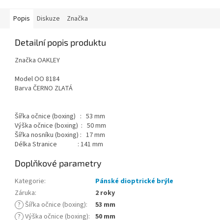
Popis
Diskuze
Značka
Detailní popis produktu
Značka OAKLEY
Model OO 8184
Barva ČERNO ZLATÁ
Šířka očnice (boxing) : 53 mm
Výška očnice (boxing) : 50 mm
Šířka nosníku (boxing) : 17 mm
Délka Stranice : 141 mm
Doplňkové parametry
Kategorie
:
Pánské dioptrické brýle
Záruka
:
2 roky
?
Šířka očnice (boxing)
:
53 mm
?
Výška očnice (boxing)
:
50 mm