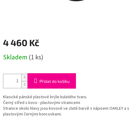
4 460 Kč
Měrná
Skladem
(1 ks)
cena:
Přidat do košíku
Klasické pánské plastové brýle kulatého tvaru.
Černý střed s kovo - plastovými stranicemi
Stranice okolo hlavy jsou kovové ve zlaté barvě s nápisem OAKLEY a s
plastovými černými koncovkami.