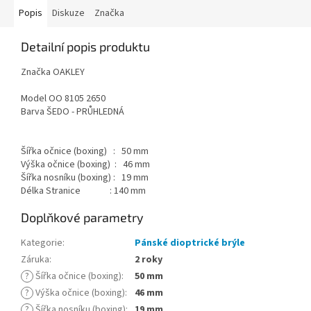
Popis
Diskuze
Značka
Detailní popis produktu
Značka OAKLEY
Model OO 8105 2650
Barva ŠEDO - PRŮHLEDNÁ
Šířka očnice (boxing) : 50 mm
Výška očnice (boxing) : 46 mm
Šířka nosníku (boxing) : 19 mm
Délka Stranice : 140 mm
Doplňkové parametry
Kategorie
:
Pánské dioptrické brýle
Záruka
:
2 roky
?
Šířka očnice (boxing)
:
50 mm
?
Výška očnice (boxing)
:
46 mm
?
Šířka nosníku (boxing)
:
19 mm