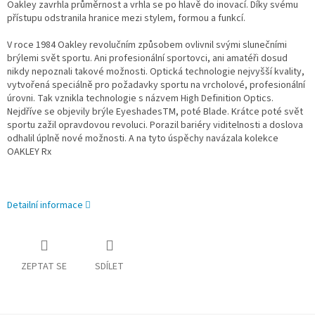
Oakley zavrhla průměrnost a vrhla se po hlavě do inovací. Díky svému
přístupu odstranila hranice mezi stylem, formou a funkcí.
V roce 1984 Oakley revolučním způsobem ovlivnil svými slunečními
brýlemi svět sportu. Ani profesionální sportovci, ani amatéři dosud
nikdy nepoznali takové možnosti. Optická technologie nejvyšší kvality,
vytvořená speciálně pro požadavky sportu na vrcholové, profesionální
úrovni. Tak vznikla technologie s názvem High Definition Optics.
Nejdříve se objevily brýle EyeshadesTM, poté Blade. Krátce poté svět
sportu zažil opravdovou revoluci. Porazil bariéry viditelnosti a doslova
odhalil úplně nové možnosti. A na tyto úspěchy navázala kolekce
OAKLEY Rx
Detailní informace
ZEPTAT SE
SDÍLET