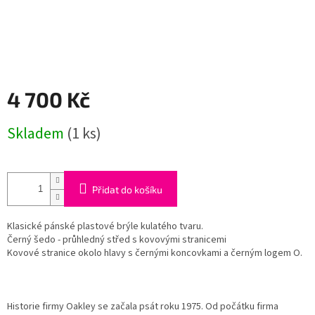
4 700 Kč
Měrná
Skladem
(1 ks)
cena:
Přidat do košíku
Klasické pánské plastové brýle kulatého tvaru.
Černý šedo - průhledný střed s kovovými stranicemi
Kovové stranice okolo hlavy s černými koncovkami a černým logem O.
Historie firmy Oakley se začala psát roku 1975. Od počátku firma