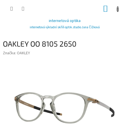
Přejít
NÁKUP
na
obsah
KOŠÍK
internetová optika
internetová výkladní skříň optik.studio Jana Čížková
OAKLEY OO 8105 2650
Značka:
OAKLEY