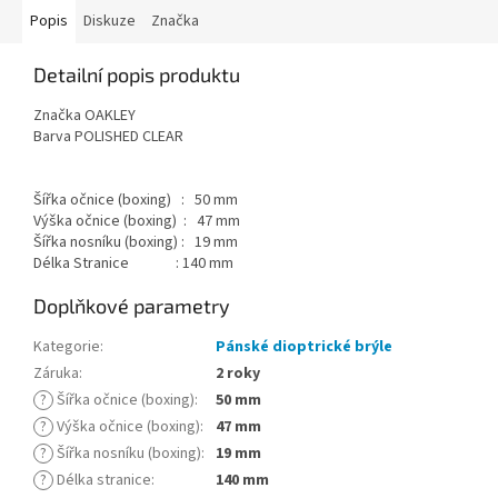
Popis
Diskuze
Značka
Detailní popis produktu
Značka OAKLEY
Barva POLISHED CLEAR
Šířka očnice (boxing) : 50 mm
Výška očnice (boxing) : 47 mm
Šířka nosníku (boxing) : 19 mm
Délka Stranice : 140 mm
Doplňkové parametry
Kategorie
:
Pánské dioptrické brýle
Záruka
:
2 roky
?
Šířka očnice (boxing)
:
50 mm
?
Výška očnice (boxing)
:
47 mm
?
Šířka nosníku (boxing)
:
19 mm
?
Délka stranice
:
140 mm