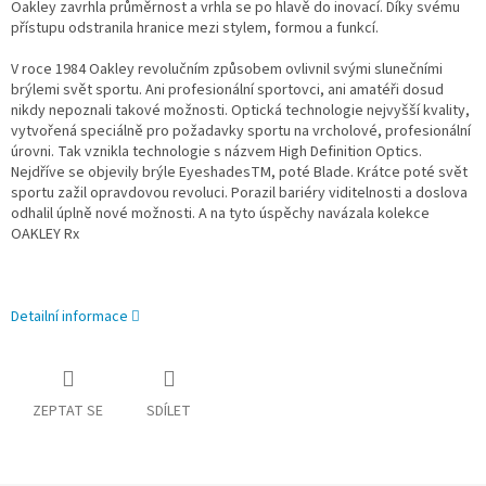
Oakley zavrhla průměrnost a vrhla se po hlavě do inovací. Díky svému
přístupu odstranila hranice mezi stylem, formou a funkcí.
V roce 1984 Oakley revolučním způsobem ovlivnil svými slunečními
brýlemi svět sportu. Ani profesionální sportovci, ani amatéři dosud
nikdy nepoznali takové možnosti. Optická technologie nejvyšší kvality,
vytvořená speciálně pro požadavky sportu na vrcholové, profesionální
úrovni. Tak vznikla technologie s názvem High Definition Optics.
Nejdříve se objevily brýle EyeshadesTM, poté Blade. Krátce poté svět
sportu zažil opravdovou revoluci. Porazil bariéry viditelnosti a doslova
odhalil úplně nové možnosti. A na tyto úspěchy navázala kolekce
OAKLEY Rx
Detailní informace
ZEPTAT SE
SDÍLET