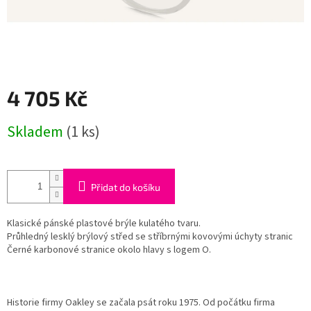
4 705 Kč
Měrná
Skladem
(1 ks)
cena:
Přidat do košíku
Klasické pánské plastové brýle kulatého tvaru.
Průhledný lesklý brýlový střed se stříbrnými kovovými úchyty stranic
Černé karbonové stranice okolo hlavy s logem O.
Historie firmy Oakley se začala psát roku 1975. Od počátku firma