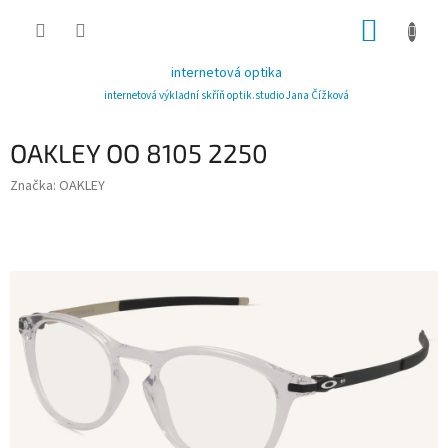
Přejít
NÁKUP
na
obsah
KOŠÍK
internetová optika
internetová výkladní skříň optik.studio Jana Čížková
OAKLEY OO 8105 2250
Značka:
OAKLEY