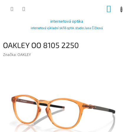
Přejít
NÁKUP
na
obsah
KOŠÍK
internetová optika
internetová výkladní skříň optik.studio Jana Čížková
OAKLEY OO 8105 2250
Značka:
OAKLEY