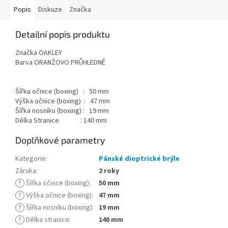
Popis
Diskuze
Značka
Detailní popis produktu
Značka OAKLEY
Barva ORANŽOVO PRŮHLEDNÉ
Šířka očnice (boxing) : 50 mm
Výška očnice (boxing) : 47 mm
Šířka nosníku (boxing) : 19 mm
Délka Stranice : 140 mm
Doplňkové parametry
Kategorie
:
Pánské dioptrické brýle
Záruka
:
2 roky
?
Šířka očnice (boxing)
:
50 mm
?
Výška očnice (boxing)
:
47 mm
?
Šířka nosníku (boxing)
:
19 mm
?
Délka stranice
:
140 mm