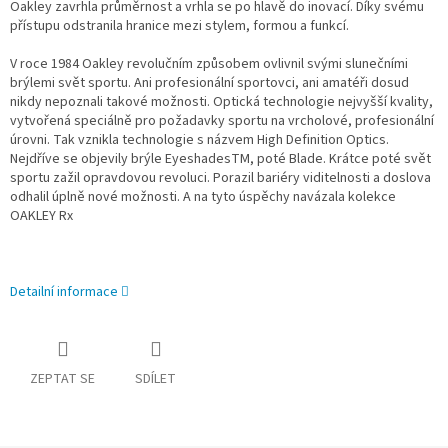
Oakley zavrhla průměrnost a vrhla se po hlavě do inovací. Díky svému
přístupu odstranila hranice mezi stylem, formou a funkcí.
V roce 1984 Oakley revolučním způsobem ovlivnil svými slunečními
brýlemi svět sportu. Ani profesionální sportovci, ani amatéři dosud
nikdy nepoznali takové možnosti. Optická technologie nejvyšší kvality,
vytvořená speciálně pro požadavky sportu na vrcholové, profesionální
úrovni. Tak vznikla technologie s názvem High Definition Optics.
Nejdříve se objevily brýle EyeshadesTM, poté Blade. Krátce poté svět
sportu zažil opravdovou revoluci. Porazil bariéry viditelnosti a doslova
odhalil úplně nové možnosti. A na tyto úspěchy navázala kolekce
OAKLEY Rx
Detailní informace
ZEPTAT SE
SDÍLET