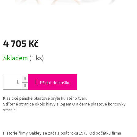
4 705 Kč
Měrná
Skladem
(1 ks)
cena:
Přidat do košíku
Klasické pánské plastové brýle kulatého tvaru.
Stříbrné stranice okolo hlavy s logem O a černé plastové koncovky
stranic.
Historie firmy Oakley se začala psát roku 1975. Od počátku firma