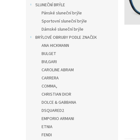
n
SLUNEČNÍ BRÝLE
e
Pánské sluneční brýle
l
Sportovní sluneční brýle
Dámské sluneční brýle
BRÝLOVÉ OBRUBY PODLE ZNAČEK
ANA HICKMANN
BULGET
BVLGARI
CAROLINE ABRAM
CARRERA
COMMA,
CHRISTIAN DIOR
DOLCE & GABBANA
DSQUARED2
EMPORIO ARMANI
ETNIA
FENDI