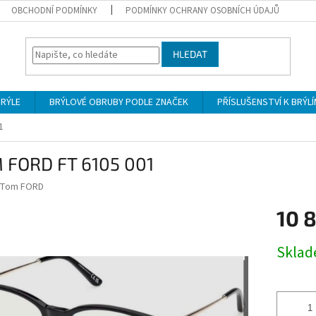
OBCHODNÍ PODMÍNKY
PODMÍNKY OCHRANY OSOBNÍCH ÚDAJŮ
HLEDAT
BRÝLE
BRÝLOVÉ OBRUBY PODLE ZNAČEK
PŘÍSLUŠENSTVÍ K BRÝL
1
 FORD FT 6105 001
Tom FORD
10 
Měrná
Skla
cena: