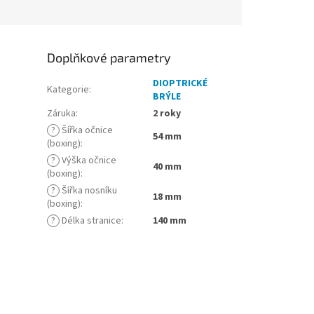
Doplňkové parametry
DIOPTRICKÉ
Kategorie
:
BRÝLE
Záruka
:
2 roky
?
Šířka očnice
54 mm
(boxing)
:
?
Výška očnice
40 mm
(boxing)
:
?
Šířka nosníku
18 mm
(boxing)
:
?
Délka stranice
:
140 mm