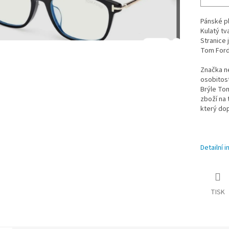
Pánské p
Kulatý tv
Stranice 
Tom Ford
Značka n
osobitost
Brýle Tom
zboží na 
který do
Detailní 
TISK