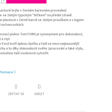
lastové brýle v černém barevném provedení.
ar se zlatým typickým "téčkem" na přední straně.
je plastová v černé barvě se zlatým proužkem a s logem
 na koncovkách.
esoucí jméno Tom FORD je synonymem pro dokonalost,
 a styl.
 Ford tvoří úplnou špičku a řadí se mezi nejluxusnější
trhu a to díky dokonalosti svého zpracování a také stylu,
pomohou Vaší osobnosti vytvořit.
informace
ZEPTAT SE
SDÍLET