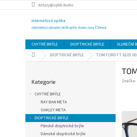
Přejít
dotazy@optik.studio
na
obsah
internetová optika
internetová výkladní skříň optik.studio Jana Čížková
CHYTRÉ BRÝLE
DIOPTRICKÉ BRÝLE
SLUNEČNÍ 
Domů
DIOPTRICKÉ BRÝLE
TOM FORD FT 6105 00
P
TOM
o
Přeskočit
s
Značka:
Kategorie
kategorie
t
r
CHYTRÉ BRÝLE
a
RAY BAN META
n
OAKLEY META
n
í
DIOPTRICKÉ BRÝLE
p
Pánské dioptrické brýle
a
Dámské dioptrické brýle