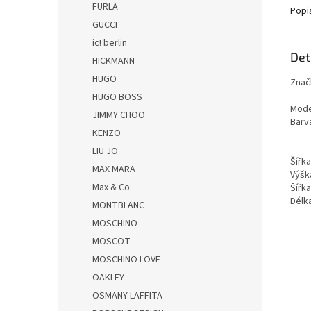
FURLA
Popi
GUCCI
ic! berlin
Det
HICKMANN
HUGO
Znač
HUGO BOSS
Mode
JIMMY CHOO
Barv
KENZO
LIU JO
Šířk
MAX MARA
Výšk
Max & Co.
Šířk
Dél
MONTBLANC
MOSCHINO
MOSCOT
MOSCHINO LOVE
OAKLEY
OSMANY LAFFITA