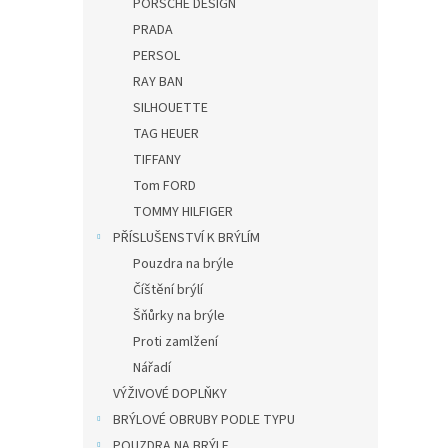
PORSCHE DESIGN
PRADA
PERSOL
RAY BAN
SILHOUETTE
TAG HEUER
TIFFANY
Tom FORD
TOMMY HILFIGER
PŘÍSLUŠENSTVÍ K BRÝLÍM
Pouzdra na brýle
Číštění brýlí
Šňůrky na brýle
Proti zamlžení
Nářadí
VÝŽIVOVÉ DOPLŇKY
BRÝLOVÉ OBRUBY PODLE TYPU
POUZDRA NA BRÝLE