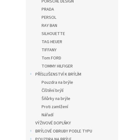
PORSCHE DESIGN
PRADA
PERSOL
RAY BAN
SILHOUETTE
TAG HEUER
TIFFANY
Tom FORD
TOMMY HILFIGER
PŘÍSLUŠENSTVÍ K BRÝLÍM
Pouzdra na brýle
Číštění brýlí
Šňůrky na brýle
Proti zamlžení
Nářadí
VÝŽIVOVÉ DOPLŇKY
BRÝLOVÉ OBRUBY PODLE TYPU
POUZDRA NA BRÝLE