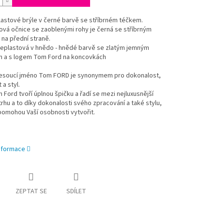
astové brýle v černé barvě se stříbrném téčkem.
vá očnice se zaoblenými rohy je černá se stříbrným
na přední straně.
jeplastová v hnědo - hnědé barvě se zlatým jemným
 a s logem Tom Ford na koncovkách
esoucí jméno Tom FORD je synonymem pro dokonalost,
 a styl.
 Ford tvoří úplnou špičku a řadí se mezi nejluxusnější
trhu a to díky dokonalosti svého zpracování a také stylu,
pomohou Vaší osobnosti vytvořit.
informace
ZEPTAT SE
SDÍLET