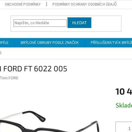
OBCHODNÍ PODMÍNKY
PODMÍNKY OCHRANY OSOBNÍCH ÚDAJŮ
HLEDAT
BRÝLE
BRÝLOVÉ OBRUBY PODLE ZNAČEK
PŘÍSLUŠENSTVÍ K BRÝL
5
 FORD FT 6022 005
Tom FORD
10 
Měrná
Skla
cena: