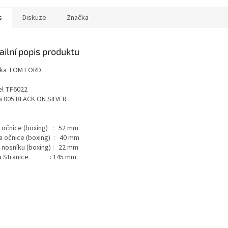
s
Diskuze
Značka
ailní popis produktu
ka TOM FORD
l TF6022
a 005 BLACK ON SILVER
a očnice (boxing) : 52 mm
a očnice (boxing) : 40 mm
a nosníku (boxing) : 22 mm
ka Stranice : 145 mm