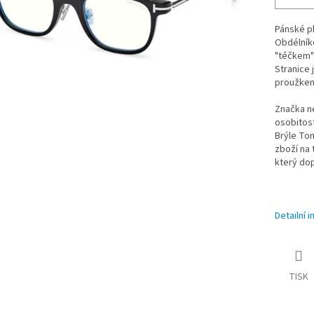
Pánské pl
Obdélníko
"téčkem" 
Stranice 
proužkem
Značka n
osobitost
Brýle Tom
zboží na 
který do
Detailní 
TISK