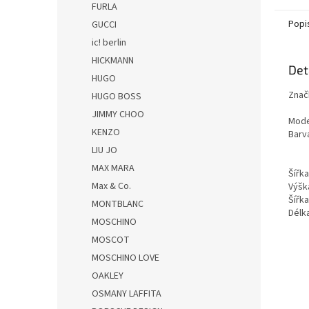
FURLA
Popi
GUCCI
ic! berlin
HICKMANN
Det
HUGO
Znač
HUGO BOSS
JIMMY CHOO
Mode
KENZO
Barv
LIU JO
MAX MARA
Šířk
Max & Co.
Výšk
Šířk
MONTBLANC
Dél
MOSCHINO
MOSCOT
MOSCHINO LOVE
OAKLEY
OSMANY LAFFITA