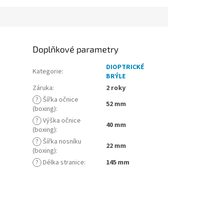
Doplňkové parametry
DIOPTRICKÉ
Kategorie
:
BRÝLE
Záruka
:
2 roky
?
Šířka očnice
52 mm
(boxing)
:
?
Výška očnice
40 mm
(boxing)
:
?
Šířka nosníku
22 mm
(boxing)
:
?
Délka stranice
:
145 mm