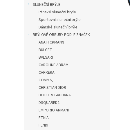
n
SLUNEČNÍ BRÝLE
e
Pánské sluneční brýle
l
Sportovní sluneční brýle
Dámské sluneční brýle
BRÝLOVÉ OBRUBY PODLE ZNAČEK
ANA HICKMANN
BULGET
BVLGARI
CAROLINE ABRAM
CARRERA
COMMA,
CHRISTIAN DIOR
DOLCE & GABBANA
DSQUARED2
EMPORIO ARMANI
ETNIA
FENDI