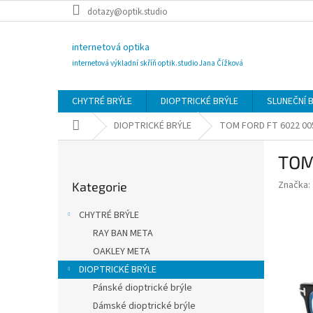
Přejít
dotazy@optik.studio
na
obsah
internetová optika
internetová výkladní skříň optik.studio Jana Čížková
CHYTRÉ BRÝLE
DIOPTRICKÉ BRÝLE
SLUNEČNÍ 
Domů
DIOPTRICKÉ BRÝLE
TOM FORD FT 6022 00
P
TOM
o
Přeskočit
s
Značka:
Kategorie
kategorie
t
r
CHYTRÉ BRÝLE
a
RAY BAN META
n
OAKLEY META
n
í
DIOPTRICKÉ BRÝLE
p
Pánské dioptrické brýle
a
Dámské dioptrické brýle