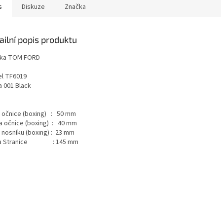
s
Diskuze
Značka
ailní popis produktu
ka TOM FORD
l TF6019
a 001 Black
a očnice (boxing) : 50 mm
a očnice (boxing) : 40 mm
a nosníku (boxing) : 23 mm
ka Stranice : 145 mm