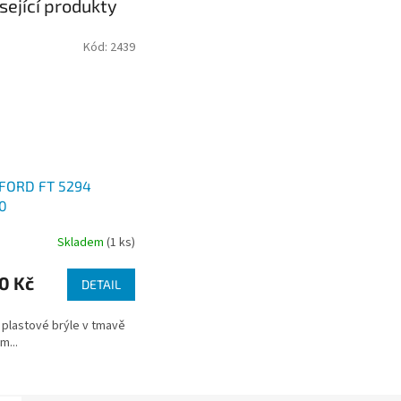
sející produkty
Kód:
2439
FORD FT 5294
0
Skladem
(1 ks)
0 Kč
DETAIL
 plastové brýle v tmavě
...