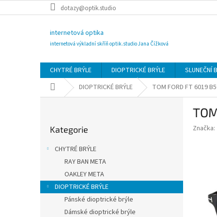
Přejít
dotazy@optik.studio
na
obsah
internetová optika
internetová výkladní skříň optik.studio Jana Čížková
CHYTRÉ BRÝLE
DIOPTRICKÉ BRÝLE
SLUNEČNÍ 
Domů
DIOPTRICKÉ BRÝLE
TOM FORD FT 6019 B5
P
TOM
o
Přeskočit
s
Značka:
Kategorie
kategorie
t
r
CHYTRÉ BRÝLE
a
RAY BAN META
n
OAKLEY META
n
í
DIOPTRICKÉ BRÝLE
p
Pánské dioptrické brýle
a
Dámské dioptrické brýle