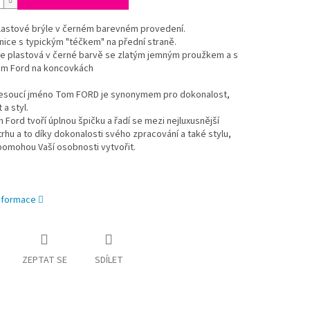
lastové brýle v černém barevném provedení.
nice s typickým "téčkem" na přední straně.
je plastová v černé barvě se zlatým jemným proužkem a s
m Ford na koncovkách
esoucí jméno Tom FORD je synonymem pro dokonalost,
 a styl.
 Ford tvoří úplnou špičku a řadí se mezi nejluxusnější
trhu a to díky dokonalosti svého zpracování a také stylu,
pomohou Vaší osobnosti vytvořit.
informace
ZEPTAT SE
SDÍLET