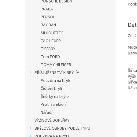
PORSCHE DESIGN
Popi
PRADA
PERSOL
Det
RAY BAN
SILHOUETTE
Znač
TAG HEUER
Mode
TIFFANY
Barv
Tom FORD
TOMMY HILFIGER
Šířk
PŘÍSLUŠENSTVÍ K BRÝLÍM
Výšk
Pouzdra na brýle
Šířk
Dél
Číštění brýlí
Šňůrky na brýle
Proti zamlžení
Nářadí
VÝŽIVOVÉ DOPLŇKY
BRÝLOVÉ OBRUBY PODLE TYPU
POUZDRA NA BRÝLE