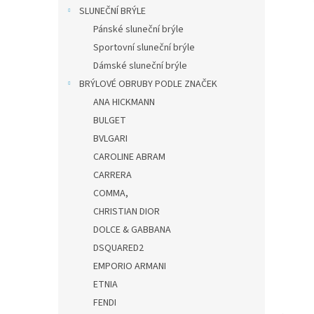
n
SLUNEČNÍ BRÝLE
e
Pánské sluneční brýle
l
Sportovní sluneční brýle
Dámské sluneční brýle
BRÝLOVÉ OBRUBY PODLE ZNAČEK
ANA HICKMANN
BULGET
BVLGARI
CAROLINE ABRAM
CARRERA
COMMA,
CHRISTIAN DIOR
DOLCE & GABBANA
DSQUARED2
EMPORIO ARMANI
ETNIA
FENDI