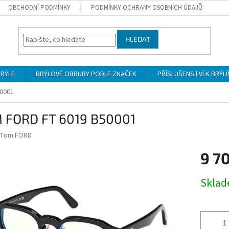
OBCHODNÍ PODMÍNKY
PODMÍNKY OCHRANY OSOBNÍCH ÚDAJŮ
HLEDAT
BRÝLE
BRÝLOVÉ OBRUBY PODLE ZNAČEK
PŘÍSLUŠENSTVÍ K BRÝL
0001
 FORD FT 6019 B50001
Tom FORD
9 7
Měrná
Skla
cena: