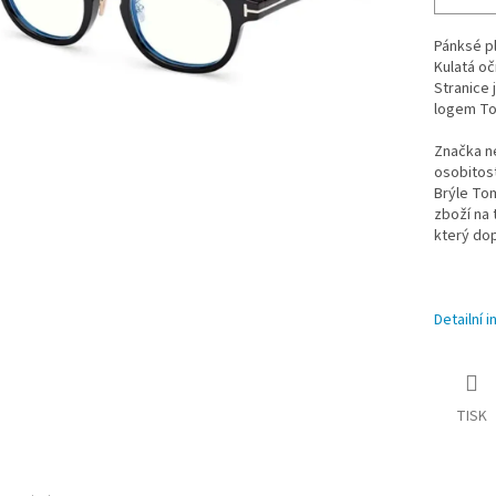
Pánksé p
Kulatá oč
Stranice 
logem To
Značka n
osobitost
Brýle Tom
zboží na 
který do
Detailní 
TISK