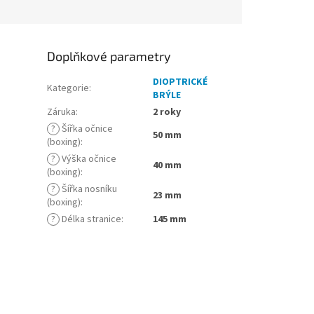
Doplňkové parametry
DIOPTRICKÉ
Kategorie
:
BRÝLE
Záruka
:
2 roky
?
Šířka očnice
50 mm
(boxing)
:
?
Výška očnice
40 mm
(boxing)
:
?
Šířka nosníku
23 mm
(boxing)
:
?
Délka stranice
:
145 mm