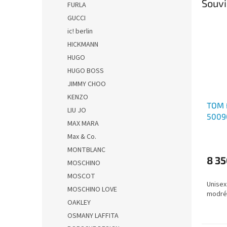
Souvi
FURLA
GUCCI
ic! berlin
HICKMANN
HUGO
HUGO BOSS
JIMMY CHOO
KENZO
TOM 
LIU JO
5009
MAX MARA
Max & Co.
MONTBLANC
8 35
MOSCHINO
MOSCOT
Unisex
MOSCHINO LOVE
modrém
OAKLEY
OSMANY LAFFITA