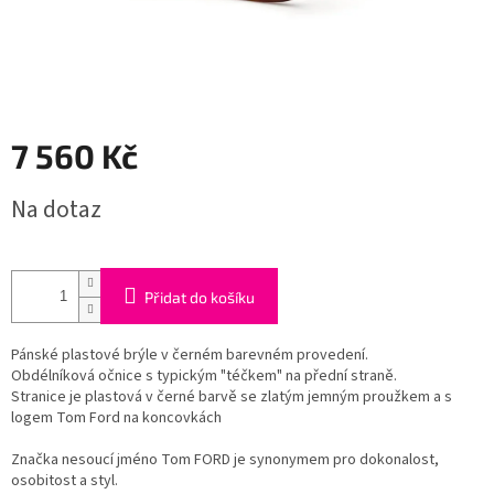
7 560 Kč
Měrná
Na dotaz
cena:
Přidat do košíku
Pánské plastové brýle v černém barevném provedení.
Obdélníková očnice s typickým "téčkem" na přední straně.
Stranice je plastová v černé barvě se zlatým jemným proužkem a s
logem Tom Ford na koncovkách
Značka nesoucí jméno Tom FORD je synonymem pro dokonalost,
osobitost a styl.