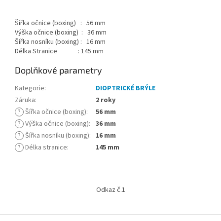
Šířka očnice (boxing) : 56 mm
Výška očnice (boxing) : 36 mm
Šířka nosníku (boxing) : 16 mm
Délka Stranice : 145 mm
Doplňkové parametry
Kategorie
:
DIOPTRICKÉ BRÝLE
Záruka
:
2 roky
?
Šířka očnice (boxing)
:
56 mm
?
Výška očnice (boxing)
:
36 mm
?
Šířka nosníku (boxing)
:
16 mm
?
Délka stranice
:
145 mm
Z
á
Odkaz č.1
p
a
t