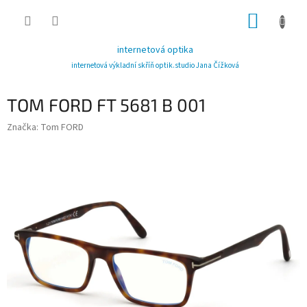
Přejít
NÁKUP
na
obsah
KOŠÍK
internetová optika
internetová výkladní skříň optik.studio Jana Čížková
TOM FORD FT 5681 B 001
Značka:
Tom FORD