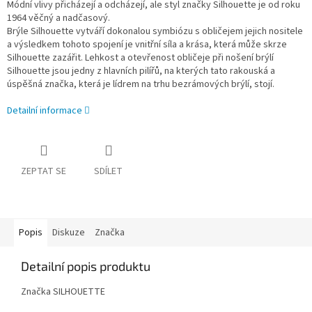
Módní vlivy přicházejí a odcházejí, ale styl značky Silhouette je od roku
1964 věčný a nadčasový.
Brýle Silhouette vytváří dokonalou symbiózu s obličejem jejich nositele
a výsledkem tohoto spojení je vnitřní síla a krása, která může skrze
Silhouette zazářit. Lehkost a otevřenost obličeje při nošení brýlí
Silhouette jsou jedny z hlavních pilířů, na kterých tato rakouská a
úspěšná značka, která je lídrem na trhu bezrámových brýlí, stojí.
Detailní informace
ZEPTAT SE
SDÍLET
Popis
Diskuze
Značka
Detailní popis produktu
Značka SILHOUETTE