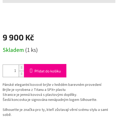
9 900 Kč
Měrná
Skladem
(1 ks)
cena:
Přidat do košíku
Pánské elegantní kovové brýle v hnědém barevném provedení
Brýle je vyrobena z Titanu a SPX+ plastu
Stranice je jemná kovová s plastovými doplňky.
Šedá koncovka je signována nenápadným logem Silhouette.
Silhouette je značka pro ty, kteří zůstavají věrní svému stylu a samI
sobě.