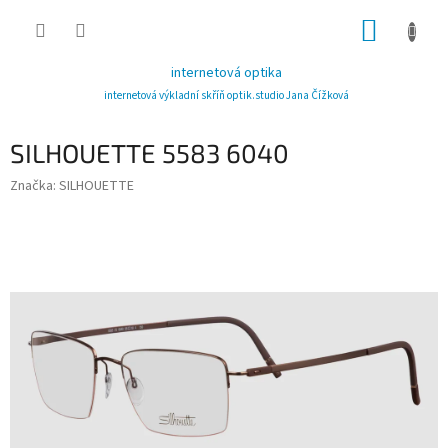
Přejít
NÁKUP
na
obsah
KOŠÍK
internetová optika
internetová výkladní skříň optik.studio Jana Čížková
SILHOUETTE 5583 6040
Značka:
SILHOUETTE