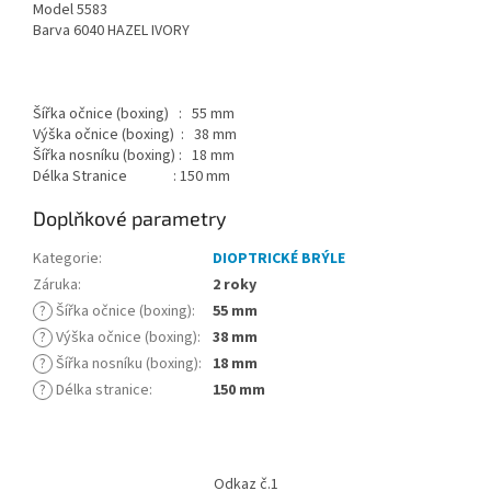
Model 5583
Barva 6040 HAZEL IVORY
Šířka očnice (boxing) : 55 mm
Výška očnice (boxing) : 38 mm
Šířka nosníku (boxing) : 18 mm
Délka Stranice : 150 mm
Doplňkové parametry
Kategorie
:
DIOPTRICKÉ BRÝLE
Záruka
:
2 roky
?
Šířka očnice (boxing)
:
55 mm
?
Výška očnice (boxing)
:
38 mm
?
Šířka nosníku (boxing)
:
18 mm
?
Délka stranice
:
150 mm
Z
á
Odkaz č.1