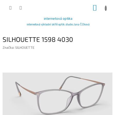
Přejít
NÁKUP
na
obsah
KOŠÍK
internetová optika
internetová výkladní skříň optik.studio Jana Čížková
SILHOUETTE 1598 4030
Značka:
SILHOUETTE