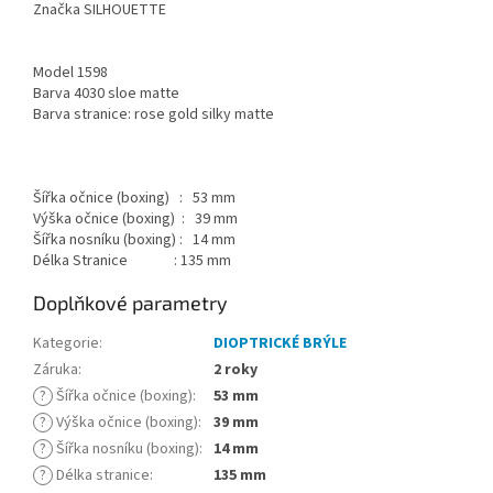
Značka SILHOUETTE
Model 1598
Barva 4030 sloe matte
Barva stranice: rose gold silky matte
Šířka očnice (boxing) : 53 mm
Výška očnice (boxing) : 39 mm
Šířka nosníku (boxing) : 14 mm
Délka Stranice : 135 mm
Doplňkové parametry
Kategorie
:
DIOPTRICKÉ BRÝLE
Záruka
:
2 roky
?
Šířka očnice (boxing)
:
53 mm
?
Výška očnice (boxing)
:
39 mm
?
Šířka nosníku (boxing)
:
14 mm
?
Délka stranice
:
135 mm