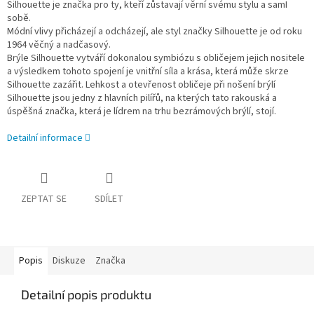
Silhouette je značka pro ty, kteří zůstavají věrní svému stylu a samI
sobě.
Módní vlivy přicházejí a odcházejí, ale styl značky Silhouette je od roku
1964 věčný a nadčasový.
Brýle Silhouette vytváří dokonalou symbiózu s obličejem jejich nositele
a výsledkem tohoto spojení je vnitřní síla a krása, která může skrze
Silhouette zazářit. Lehkost a otevřenost obličeje při nošení brýlí
Silhouette jsou jedny z hlavních pilířů, na kterých tato rakouská a
úspěšná značka, která je lídrem na trhu bezrámových brýlí, stojí.
Detailní informace
ZEPTAT SE
SDÍLET
Popis
Diskuze
Značka
Detailní popis produktu