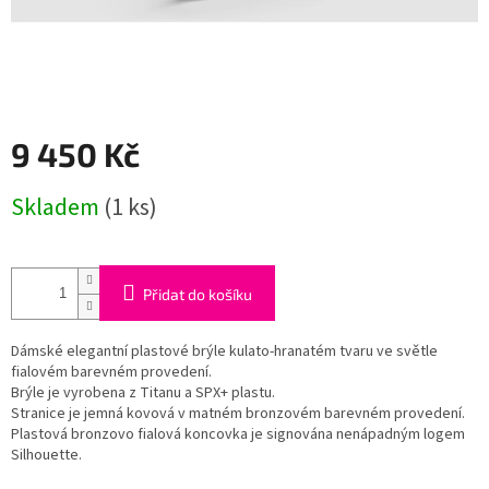
9 450 Kč
Měrná
Skladem
(1 ks)
cena:
Přidat do košíku
Dámské elegantní plastové brýle kulato-hranatém tvaru ve světle
fialovém barevném provedení.
Brýle je vyrobena z Titanu a SPX+ plastu.
Stranice je jemná kovová v matném bronzovém barevném provedení.
Plastová bronzovo fialová koncovka je signována nenápadným logem
Silhouette.