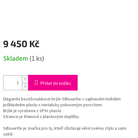
9 450 Kč
Měrná
Skladem
(1 ks)
cena:
Přidat do košíku
Elegantní bezešroubkové brýle Silhouette v zajímavém hnědém
průhledném plastu s metalicky pokoveným povrchem.
Brýle je vyrobena z SPX+ plastu.
Stranice je titanová s plastovými doplňky.
Silhouette je značka pro ty, kteří zůstávají věrní svému stylu a sami
sobě.