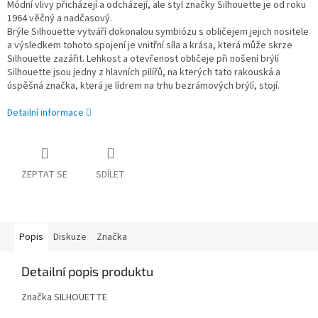
Módní vlivy přicházejí a odcházejí, ale styl značky Silhouette je od roku
1964 věčný a nadčasový.
Brýle Silhouette vytváří dokonalou symbiózu s obličejem jejich nositele
a výsledkem tohoto spojení je vnitřní síla a krása, která může skrze
Silhouette zazářit. Lehkost a otevřenost obličeje při nošení brýlí
Silhouette jsou jedny z hlavních pilířů, na kterých tato rakouská a
úspěšná značka, která je lídrem na trhu bezrámových brýlí, stojí.
Detailní informace
ZEPTAT SE
SDÍLET
Popis
Diskuze
Značka
Detailní popis produktu
Značka SILHOUETTE