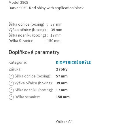
Model 2965
Barva 9059
Red shiny with application black
Šířka očnice (boxing) : 57 mm
Výška očnice (boxing) : 39 mm
Šířka nosníku (boxing) : 17 mm
Délka Stranice : 150 mm
Doplňkové parametry
Kategorie
:
DIOPTRICKÉ BRÝLE
Záruka
:
2 roky
?
Šířka očnice (boxing)
:
57 mm
?
Výška očnice (boxing)
:
39 mm
?
Šířka nosníku (boxing)
:
17 mm
?
Délka stranice
:
150 mm
Z
á
Odkaz č.1
p