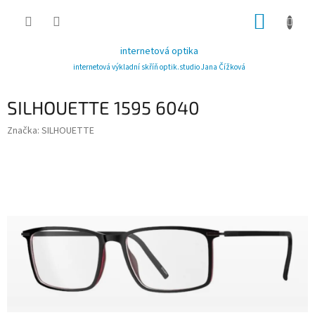
Přejít
NÁKUP
na
obsah
KOŠÍK
internetová optika
internetová výkladní skříň optik.studio Jana Čížková
SILHOUETTE 1595 6040
Značka:
SILHOUETTE