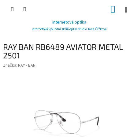
Přejít
NÁKUP
na
obsah
KOŠÍK
internetová optika
internetová výkladní skříň optik.studio Jana Čížková
RAY BAN RB6489 AVIATOR METAL
2501
Značka:
RAY - BAN