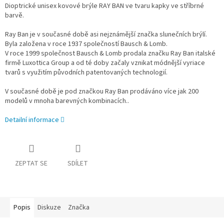
Dioptrické unisex kovové brýle RAY BAN ve tvaru kapky ve stříbrné
barvě.
Ray Ban je v současné době asi nejznámější značka slunečních brýlí.
Byla založena v roce 1937 společností Bausch & Lomb.
V roce 1999 společnost Bausch & Lomb prodala značku Ray Ban italské
firmě Luxottica Group a od té doby začaly vznikat módnější vyriace
tvarů s využitím původních patentovaných technologií.
V současné době je pod značkou Ray Ban prodáváno více jak 200
modelů v mnoha barevných kombinacích..
Detailní informace
ZEPTAT SE
SDÍLET
Popis
Diskuze
Značka