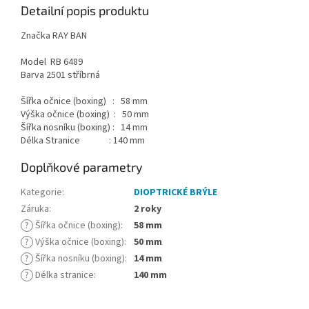
Detailní popis produktu
Značka RAY BAN
Model RB 6489
Barva 2501 stříbrná
Šířka očnice (boxing) : 58 mm
Výška očnice (boxing) : 50 mm
Šířka nosníku (boxing) : 14 mm
Délka Stranice : 140 mm
Doplňkové parametry
Kategorie
:
DIOPTRICKÉ BRÝLE
Záruka
:
2 roky
?
Šířka očnice (boxing)
:
58 mm
?
Výška očnice (boxing)
:
50 mm
?
Šířka nosníku (boxing)
:
14 mm
?
Délka stranice
:
140 mm