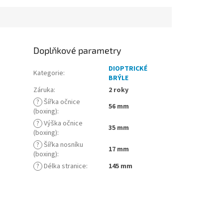
Doplňkové parametry
DIOPTRICKÉ
Kategorie
:
BRÝLE
Záruka
:
2 roky
?
Šířka očnice
56 mm
(boxing)
:
?
Výška očnice
35 mm
(boxing)
:
?
Šířka nosníku
17 mm
(boxing)
:
?
Délka stranice
:
145 mm