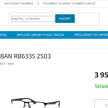
OBCHODNÍ PODMÍNKY
PODMÍNKY OCHRANY OSOBNÍCH ÚDAJŮ
HLEDAT
BRÝLE
BRÝLOVÉ OBRUBY PODLE ZNAČEK
PŘÍSLUŠENSTVÍ K BRÝL
 BAN RB6335 2503
RAY - BAN
3 9
Měrná
Skla
cena: