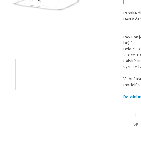
Pánské d
BAN v če
Ray Ban j
brýlí.
Byla zalo
V roce 1
italské f
vyriace t
V součas
modelů v
Detailní 
TISK