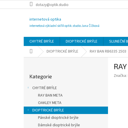
Přejít
dotazy@optik.studio
na
obsah
internetová optika
internetová výkladní skříň optik.studio Jana Čížková
CHYTRÉ BRÝLE
DIOPTRICKÉ BRÝLE
SLUNEČNÍ 
Domů
DIOPTRICKÉ BRÝLE
RAY BAN RB6335 2503
P
RAY
o
Přeskočit
s
Značka:
Kategorie
kategorie
t
r
CHYTRÉ BRÝLE
a
RAY BAN META
n
OAKLEY META
n
í
DIOPTRICKÉ BRÝLE
p
Pánské dioptrické brýle
a
Dámské dioptrické brýle