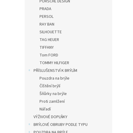
PORSCHE DESIGN
PRADA
PERSOL
RAY BAN
SILHOUETTE
TAG HEUER
TIFFANY
Tom FORD
TOMMY HILFIGER
PŘÍSLUŠENSTVÍ K BRÝLÍM
Pouzdra na brýle
Číštění brýlí
Šňůrky na brýle
Proti zamlžení
Nářadí
VÝŽIVOVÉ DOPLŇKY
BRÝLOVÉ OBRUBY PODLE TYPU
POUZDRA NA BRÝLE