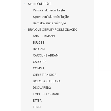
n
SLUNEČNÍ BRÝLE
e
Pánské sluneční brýle
l
Sportovní sluneční brýle
Dámské sluneční brýle
BRÝLOVÉ OBRUBY PODLE ZNAČEK
ANA HICKMANN
BULGET
BVLGARI
CAROLINE ABRAM
CARRERA
COMMA,
CHRISTIAN DIOR
DOLCE & GABBANA
DSQUARED2
EMPORIO ARMANI
ETNIA
FENDI