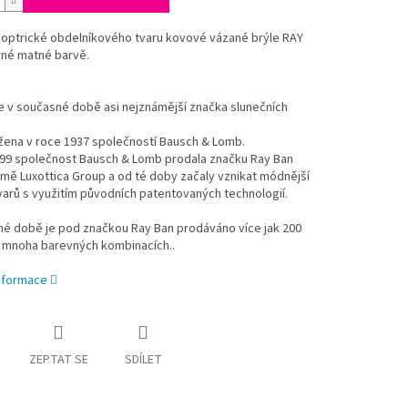
ioptrické obdelníkového tvaru kovové vázané brýle RAY
rné matné barvě.
e v současné době asi nejznámější značka slunečních
žena v roce 1937 společností Bausch & Lomb.
999 společnost Bausch & Lomb prodala značku Ray Ban
irmě Luxottica Group a od té doby začaly vznikat módnější
varů s využitím původních patentovaných technologií.
né době je pod značkou Ray Ban prodáváno více jak 200
 mnoha barevných kombinacích..
informace
ZEPTAT SE
SDÍLET