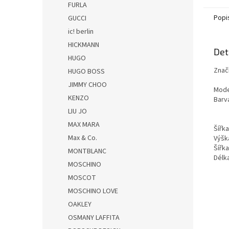
FURLA
Popi
GUCCI
ic! berlin
HICKMANN
Det
HUGO
Znač
HUGO BOSS
JIMMY CHOO
Mode
KENZO
Barv
LIU JO
MAX MARA
Šířk
Max & Co.
Výšk
Šířka
MONTBLANC
Dél
MOSCHINO
MOSCOT
MOSCHINO LOVE
OAKLEY
OSMANY LAFFITA