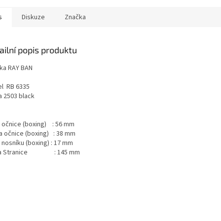
s
Diskuze
Značka
ailní popis produktu
ka RAY BAN
l RB 6335
a 2503 black
a očnice (boxing) : 56 mm
a očnice (boxing) : 38 mm
 nosníku (boxing) : 17 mm
ka Stranice : 145 mm