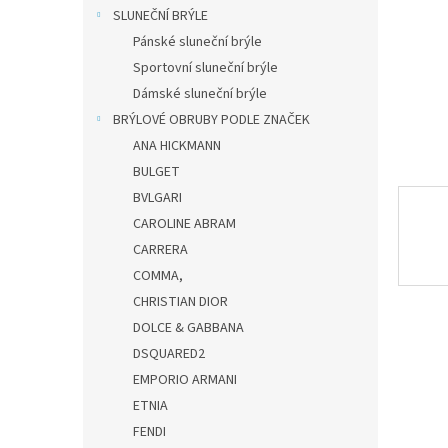
n
SLUNEČNÍ BRÝLE
e
Pánské sluneční brýle
l
Sportovní sluneční brýle
Dámské sluneční brýle
BRÝLOVÉ OBRUBY PODLE ZNAČEK
ANA HICKMANN
BULGET
BVLGARI
CAROLINE ABRAM
CARRERA
COMMA,
CHRISTIAN DIOR
DOLCE & GABBANA
DSQUARED2
EMPORIO ARMANI
ETNIA
FENDI