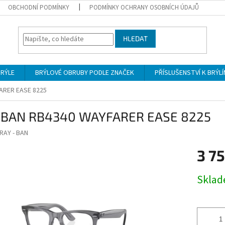
OBCHODNÍ PODMÍNKY
PODMÍNKY OCHRANY OSOBNÍCH ÚDAJŮ
HLEDAT
BRÝLE
BRÝLOVÉ OBRUBY PODLE ZNAČEK
PŘÍSLUŠENSTVÍ K BRÝL
ARER EASE 8225
 BAN RB4340 WAYFARER EASE 8225
RAY - BAN
3 7
Měrná
Skla
cena: