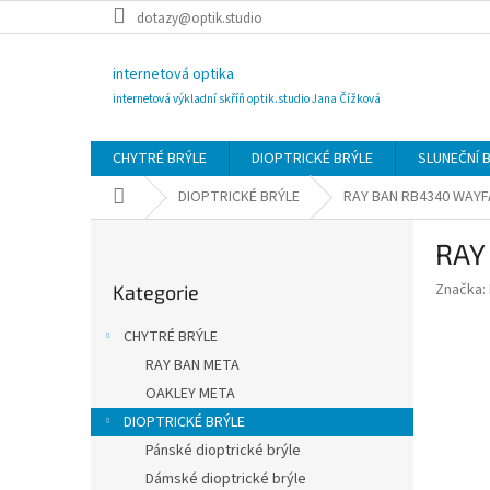
Přejít
dotazy@optik.studio
na
obsah
internetová optika
internetová výkladní skříň optik.studio Jana Čížková
CHYTRÉ BRÝLE
DIOPTRICKÉ BRÝLE
SLUNEČNÍ 
Domů
DIOPTRICKÉ BRÝLE
RAY BAN RB4340 WAYF
P
RAY
o
Přeskočit
s
Značka:
Kategorie
kategorie
t
r
CHYTRÉ BRÝLE
a
RAY BAN META
n
OAKLEY META
n
í
DIOPTRICKÉ BRÝLE
p
Pánské dioptrické brýle
a
Dámské dioptrické brýle