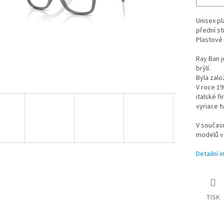
Unisex pl
přední s
Plastové 
Ray Ban j
brýlí.
Byla zalo
V roce 1
italské f
vyriace t
V součas
modelů v
Detailní 
TISK