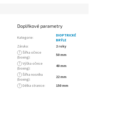
Doplňkové parametry
DIOPTRICKÉ
Kategorie
:
BRÝLE
Záruka
:
2 roky
?
Šířka očnice
50 mm
(boxing)
:
?
Výška očnice
40 mm
(boxing)
:
?
Šířka nosníku
22 mm
(boxing)
:
?
Délka stranice
:
150 mm