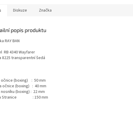
s
Diskuze
Značka
ailní popis produktu
ka RAY BAN
l RB 4340 Wayfarer
a 8225 transparentní šedá
a očnice (boxing) : 50 mm
a očnice (boxing) : 40 mm
a nosníku (boxing) : 22 mm
ka Stranice : 150 mm