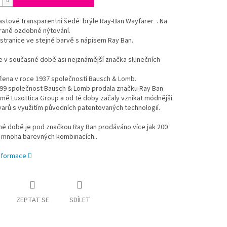
astové transparentní šedé brýle Ray-Ban Wayfarer . Na
traně ozdobné nýtování.
stranice ve stejné barvě s nápisem Ray Ban.
e v současné době asi nejznámější značka slunečních
žena v roce 1937 společností Bausch & Lomb.
999 společnost Bausch & Lomb prodala značku Ray Ban
irmě Luxottica Group a od té doby začaly vznikat módnější
varů s využitím původních patentovaných technologií.
né době je pod značkou Ray Ban prodáváno více jak 200
 mnoha barevných kombinacích..
informace
ZEPTAT SE
SDÍLET