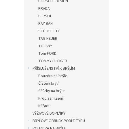
PORSCHE DESIGN
PRADA
PERSOL
RAY BAN
SILHOUETTE
TAG HEUER
TIFFANY
Tom FORD
TOMMY HILFIGER
PŘÍSLUŠENSTVÍ K BRÝLÍM
Pouzdra na brýle
Číštění brýlí
Šňůrky na brýle
Proti zamlžení
Nářadí
VÝŽIVOVÉ DOPLŇKY
BRÝLOVÉ OBRUBY PODLE TYPU
POUZDRA NA BRÝLE