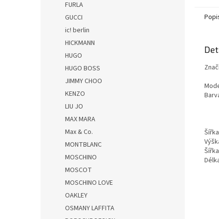
FURLA
Popi
GUCCI
ic! berlin
HICKMANN
Det
HUGO
Znač
HUGO BOSS
JIMMY CHOO
Mode
KENZO
Barv
LIU JO
MAX MARA
Max & Co.
Šířk
Výšk
MONTBLANC
Šířk
MOSCHINO
Dél
MOSCOT
MOSCHINO LOVE
OAKLEY
OSMANY LAFFITA