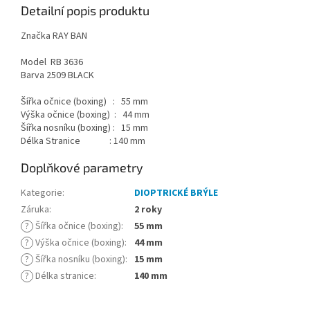
Detailní popis produktu
Značka RAY BAN
Model RB 3636
Barva 2509 BLACK
Šířka očnice (boxing) : 55 mm
Výška očnice (boxing) : 44 mm
Šířka nosníku (boxing) : 15 mm
Délka Stranice : 140 mm
Doplňkové parametry
Kategorie
:
DIOPTRICKÉ BRÝLE
Záruka
:
2 roky
?
Šířka očnice (boxing)
:
55 mm
?
Výška očnice (boxing)
:
44 mm
?
Šířka nosníku (boxing)
:
15 mm
?
Délka stranice
:
140 mm