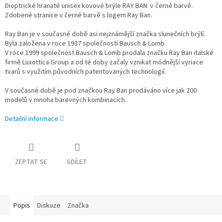
Dioptrické hranaté unisex kovové brýle RAY BAN v černé barvě.
Zdobené stranice v černé barvě s logem Ray Ban.
Ray Ban je v současné době asi nejznámější značka slunečních brýlí.
Byla založena v roce 1937 společností Bausch & Lomb.
V roce 1999 společnost Bausch & Lomb prodala značku Ray Ban italské
firmě Luxottica Group a od té doby začaly vznikat módnější vyriace
tvarů s využitím původních patentovaných technologií.
V současné době je pod značkou Ray Ban prodáváno více jak 200
modelů v mnoha barevných kombinacích..
Detailní informace
ZEPTAT SE
SDÍLET
Popis
Diskuze
Značka