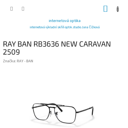
Přejít
NÁKUP
na
obsah
KOŠÍK
internetová optika
internetová výkladní skříň optik.studio Jana Čížková
RAY BAN RB3636 NEW CARAVAN
2509
Značka:
RAY - BAN