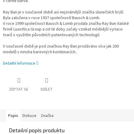
v černé barvě.
Ray Ban je v současné době asi nejznámější značka slunečních brýlí.
Byla založena v roce 1937 společností Bausch & Lomb.
V roce 1999 společnost Bausch & Lomb prodala značku Ray Ban italské
firmě Luxottica Group a od té doby začaly vznikat módnější vyriace
tvarů s využitím původních patentovaných technologií.
V současné době je pod značkou Ray Ban prodáváno více jak 200
modelů v mnoha barevných kombinacích..
Detailní informace
ZEPTAT SE
SDÍLET
Popis
Diskuze
Značka
Detailní popis produktu