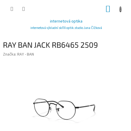
Přejít
NÁKUP
na
obsah
KOŠÍK
internetová optika
internetová výkladní skříň optik.studio Jana Čížková
RAY BAN JACK RB6465 2509
Značka:
RAY - BAN