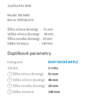
Značka RAY BAN
Model RB 6465
Barva 2509 BLACK
Šířka očnice (boxing) : 51 mm
Výška očnice (boxing) : 46 mm
Šířka nosníku (boxing) : 20 mm
Délka Stranice : 140 mm
Doplňkové parametry
Kategorie
:
DIOPTRICKÉ BRÝLE
Záruka
:
2 roky
?
Šířka očnice (boxing)
:
51 mm
?
Výška očnice (boxing)
:
46 mm
?
Šířka nosníku (boxing)
:
20 mm
?
Délka stranice
:
140 mm
Z