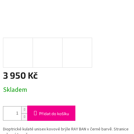
3 950 Kč
Měrná
Skladem
cena:
Přidat do košíku
Dioptrické kulaté unisex kovové brýle RAY BAN v černé barvě. Stranice