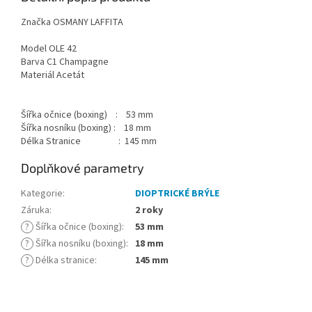
Značka OSMANY LAFFITA
Model OLE 42
Barva C1 Champagne
Materiál Acetát
Šířka očnice (boxing) : 53 mm
Šířka nosníku (boxing) : 18 mm
Délka Stranice : 145 mm
Doplňkové parametry
Kategorie
:
DIOPTRICKÉ BRÝLE
Záruka
:
2 roky
?
Šířka očnice (boxing)
:
53 mm
?
Šířka nosníku (boxing)
:
18 mm
?
Délka stranice
:
145 mm
Z