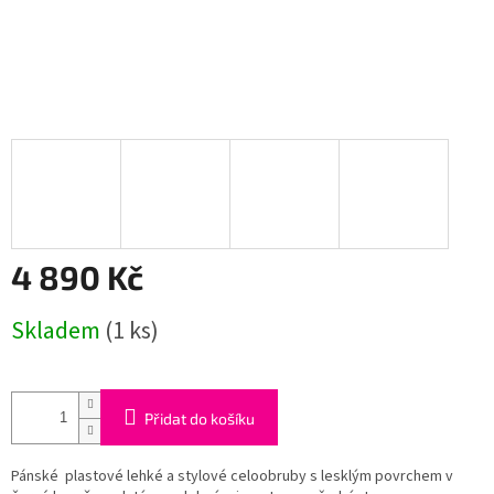
4 890 Kč
Měrná
Skladem
(1 ks)
cena:
Přidat do košíku
Pánské plastové lehké a stylové celoobruby s lesklým povrchem v