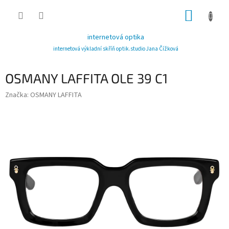
Přejít
NÁKUP
na
obsah
KOŠÍK
internetová optika
internetová výkladní skříň optik.studio Jana Čížková
OSMANY LAFFITA OLE 39 C1
Značka:
OSMANY LAFFITA