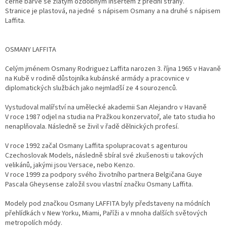
černé barvě se zlatým ozdobným insertem z přední strany.
Stranice je plastová, na jedné s nápisem Osmany a na druhé s nápisem
Laffita.
OSMANY LAFFITA
Celým jménem Osmany Rodriguez Laffita narozen 3. října 1965 v Havaně
na Kubě v rodině důstojníka kubánské armády a pracovnice v
diplomatických službách jako nejmladší ze 4 sourozenců.
Vystudoval malířství na umělecké akademii San Alejandro v Havaně
V roce 1987 odjel na studia na Pražkou konzervatoř, ale tato studia ho
nenaplňovala. Následně se živil v řadě dělnických profesí.
V roce 1992 začal Osmany Laffita spolupracovat s agenturou
Czechoslovak Models, následně sbíral své zkušenosti u takových
velikánů, jakými jsou Versace, nebo Kenzo.
V roce 1999 za podpory svého životního partnera Belgičana Guye
Pascala Gheysense založil svou vlastní značku Osmany Laffita.
Modely pod značkou Osmany LAFFITA byly představeny na módních
přehlídkách v New Yorku, Miami, Paříži a v mnoha dalších světových
metropolích módy.