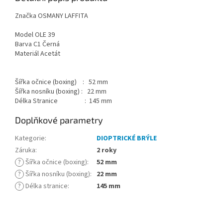
Značka OSMANY LAFFITA
Model OLE 39
Barva C1 Černá
Materiál Acetát
Šířka očnice (boxing) : 52 mm
Šířka nosníku (boxing) : 22 mm
Délka Stranice : 145 mm
Doplňkové parametry
Kategorie
:
DIOPTRICKÉ BRÝLE
Záruka
:
2 roky
?
Šířka očnice (boxing)
:
52 mm
?
Šířka nosníku (boxing)
:
22 mm
?
Délka stranice
:
145 mm
Z