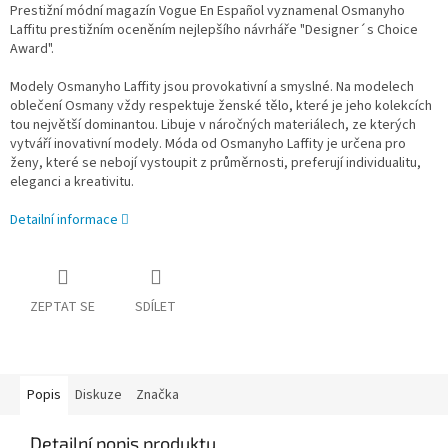
Prestižní módní magazín Vogue En Español vyznamenal Osmanyho
Laffitu prestižním oceněním nejlepšího návrháře "Designer´s Choice
Award".
Modely Osmanyho Laffity jsou provokativní a smyslné. Na modelech
oblečení Osmany vždy respektuje ženské tělo, které je jeho kolekcích
tou největší dominantou. Libuje v náročných materiálech, ze kterých
vytváří inovativní modely. Móda od Osmanyho Laffity je určena pro
ženy, které se nebojí vystoupit z průměrnosti, preferují individualitu,
eleganci a kreativitu.
Detailní informace
ZEPTAT SE
SDÍLET
Popis
Diskuze
Značka
Detailní popis produktu