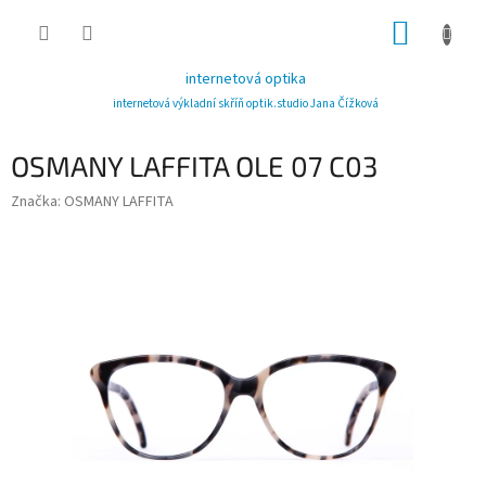
Přejít
NÁKUP
na
obsah
KOŠÍK
internetová optika
internetová výkladní skříň optik.studio Jana Čížková
OSMANY LAFFITA OLE 07 C03
Značka:
OSMANY LAFFITA