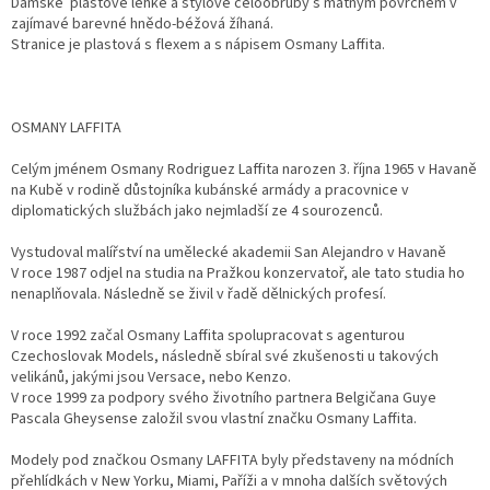
Dámské plastové lehké a stylové celoobruby s matným povrchem v
zajímavé barevné hnědo-béžová žíhaná.
Stranice je plastová s flexem a s nápisem Osmany Laffita.
OSMANY LAFFITA
Celým jménem Osmany Rodriguez Laffita narozen 3. října 1965 v Havaně
na Kubě v rodině důstojníka kubánské armády a pracovnice v
diplomatických službách jako nejmladší ze 4 sourozenců.
Vystudoval malířství na umělecké akademii San Alejandro v Havaně
V roce 1987 odjel na studia na Pražkou konzervatoř, ale tato studia ho
nenaplňovala. Následně se živil v řadě dělnických profesí.
V roce 1992 začal Osmany Laffita spolupracovat s agenturou
Czechoslovak Models, následně sbíral své zkušenosti u takových
velikánů, jakými jsou Versace, nebo Kenzo.
V roce 1999 za podpory svého životního partnera Belgičana Guye
Pascala Gheysense založil svou vlastní značku Osmany Laffita.
Modely pod značkou Osmany LAFFITA byly představeny na módních
přehlídkách v New Yorku, Miami, Paříži a v mnoha dalších světových