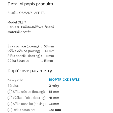
Detailní popis produktu
Značka OSMANY LAFFITA
Model OLE 7
Barva 03 Hnědo-Béžová Žíhaná
Materiál Acetát
Šířka očnice (boxing) : 53 mm
Výška očnice (boxing) : 43 mm
Šířka nosníku (boxing) : 18 mm
Délka Stranice : 145 mm
Doplňkové parametry
Kategorie
:
DIOPTRICKÉ BRÝLE
Záruka
:
2 roky
?
Šířka očnice (boxing)
:
53 mm
?
Výška očnice (boxing)
:
43 mm
?
Šířka nosníku (boxing)
:
18 mm
?
Délka stranice
:
145 mm