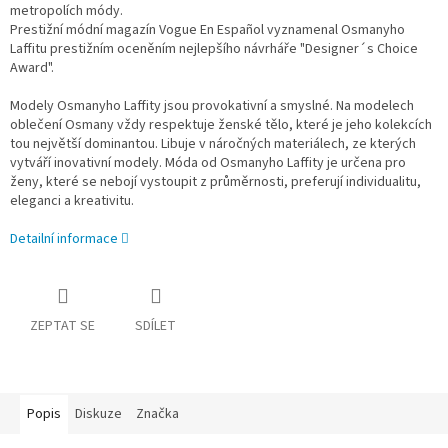
metropolích módy.
Prestižní módní magazín Vogue En Español vyznamenal Osmanyho
Laffitu prestižním oceněním nejlepšího návrháře "Designer´s Choice
Award".
Modely Osmanyho Laffity jsou provokativní a smyslné. Na modelech
oblečení Osmany vždy respektuje ženské tělo, které je jeho kolekcích
tou největší dominantou. Libuje v náročných materiálech, ze kterých
vytváří inovativní modely. Móda od Osmanyho Laffity je určena pro
ženy, které se nebojí vystoupit z průměrnosti, preferují individualitu,
eleganci a kreativitu.
Detailní informace
ZEPTAT SE
SDÍLET
Popis
Diskuze
Značka