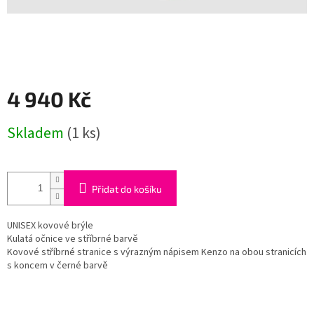
4 940 Kč
Měrná
Skladem
(1 ks)
cena:
Přidat do košíku
UNISEX kovové brýle
Kulatá očnice ve stříbrné barvě
Kovové stříbrné stranice s výrazným nápisem Kenzo na obou stranicích
s koncem v černé barvě