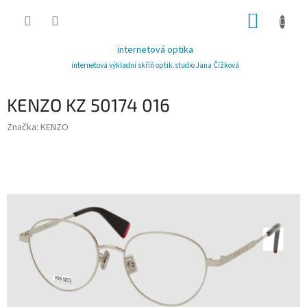
Přejít
NÁKUP
na
obsah
KOŠÍK
internetová optika
internetová výkladní skříň optik.studio Jana Čížková
KENZO KZ 50174 016
Značka:
KENZO