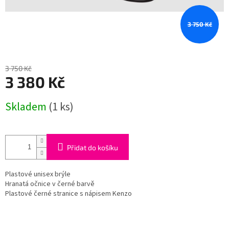
3 750 Kč
3 750 Kč
3 380 Kč
Měrná
Skladem
(1 ks)
cena:
Přidat do košíku
Plastové unisex brýle
Hranatá očnice v černé barvě
Plastové černé stranice s nápisem Kenzo