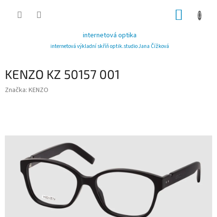
Přejít
NÁKUP
na
obsah
KOŠÍK
internetová optika
internetová výkladní skříň optik.studio Jana Čížková
KENZO KZ 50157 001
Značka:
KENZO