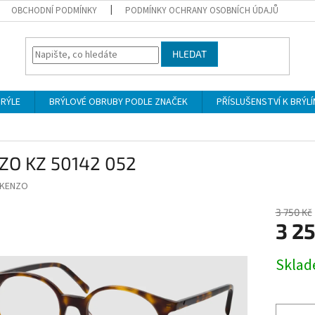
OBCHODNÍ PODMÍNKY
PODMÍNKY OCHRANY OSOBNÍCH ÚDAJŮ
HLEDAT
BRÝLE
BRÝLOVÉ OBRUBY PODLE ZNAČEK
PŘÍSLUŠENSTVÍ K BRÝL
ZO KZ 50142 052
KENZO
3 750 Kč
3 2
Měrná
Skla
cena: