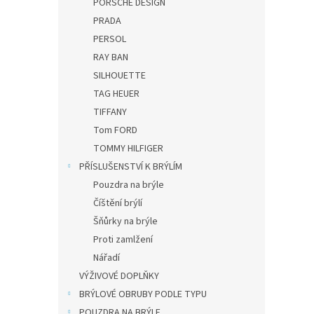
PORSCHE DESIGN
PRADA
PERSOL
RAY BAN
SILHOUETTE
TAG HEUER
TIFFANY
Tom FORD
TOMMY HILFIGER
PŘÍSLUŠENSTVÍ K BRÝLÍM
Pouzdra na brýle
Číštění brýlí
Šňůrky na brýle
Proti zamlžení
Nářadí
VÝŽIVOVÉ DOPLŇKY
BRÝLOVÉ OBRUBY PODLE TYPU
POUZDRA NA BRÝLE