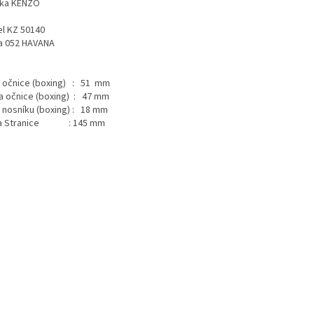
ka KENZO
l KZ 50140
a 052 HAVANA
a očnice (boxing) : 51 mm
a očnice (boxing) : 47 mm
a nosníku (boxing) : 18 mm
ka Stranice : 145 mm