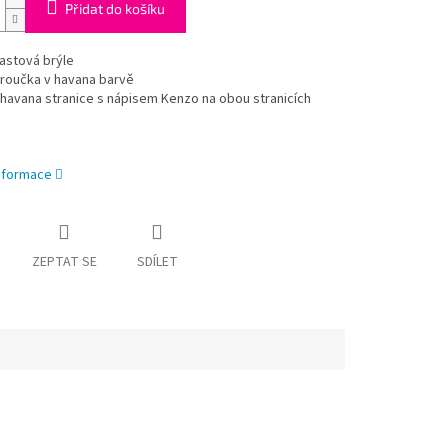
Přidat do košíku
astová brýle
broučka v havana barvě
havana stranice s nápisem Kenzo na obou stranicích
informace
ZEPTAT SE
SDÍLET