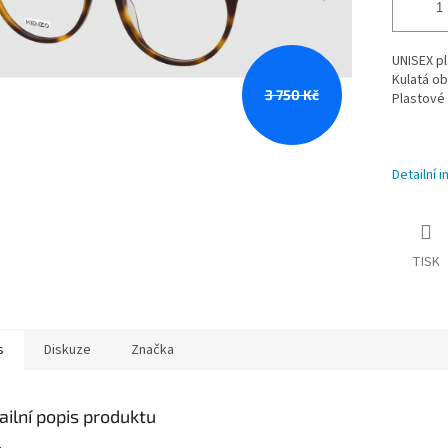
UNISEX pl
Kulatá o
3 750 Kč
Plastové 
Detailní 
TISK
s
Diskuze
Značka
ailní popis produktu