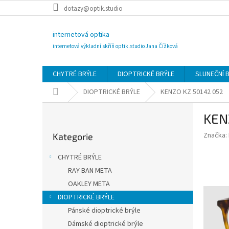
Přejít
dotazy@optik.studio
na
obsah
internetová optika
internetová výkladní skříň optik.studio Jana Čížková
CHYTRÉ BRÝLE
DIOPTRICKÉ BRÝLE
SLUNEČNÍ 
Domů
DIOPTRICKÉ BRÝLE
KENZO KZ 50142 052
P
KEN
o
Přeskočit
s
Značka:
Kategorie
kategorie
t
r
CHYTRÉ BRÝLE
a
RAY BAN META
n
OAKLEY META
n
í
DIOPTRICKÉ BRÝLE
p
Pánské dioptrické brýle
a
Dámské dioptrické brýle