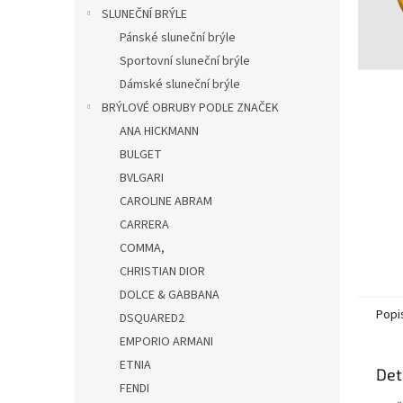
n
SLUNEČNÍ BRÝLE
e
Pánské sluneční brýle
l
Sportovní sluneční brýle
Dámské sluneční brýle
BRÝLOVÉ OBRUBY PODLE ZNAČEK
ANA HICKMANN
BULGET
BVLGARI
CAROLINE ABRAM
CARRERA
COMMA,
CHRISTIAN DIOR
DOLCE & GABBANA
Popi
DSQUARED2
EMPORIO ARMANI
ETNIA
Det
FENDI