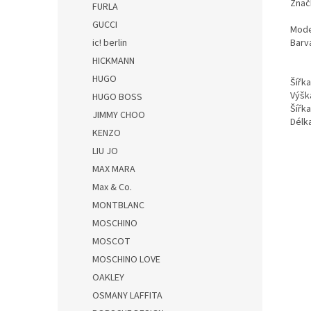
Znač
FURLA
GUCCI
Mode
ic! berlin
Barv
HICKMANN
HUGO
Šířk
Výšk
HUGO BOSS
Šířk
JIMMY CHOO
Dél
KENZO
LIU JO
MAX MARA
Max & Co.
MONTBLANC
MOSCHINO
MOSCOT
MOSCHINO LOVE
OAKLEY
OSMANY LAFFITA