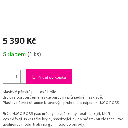
5 390 Kč
Měrná
Skladem
(1 ks)
cena:
Přidat do košíku
Klasické pánské plastové brýle.
Brýlová obruba černé lesklé barvy na průhledném základě.
Plastová černá stranice k kovovým pruhem a s nápisem HUGO BOSS
Brýle HUGO BOSS jsou určeny hlavně pro ty nositele brýlí, kteří
vyhledávají univerzální brýle, hnabízející jak do městskou eleganci, tak i
uvolněnou módu třeba na golf, nebo do přírody.