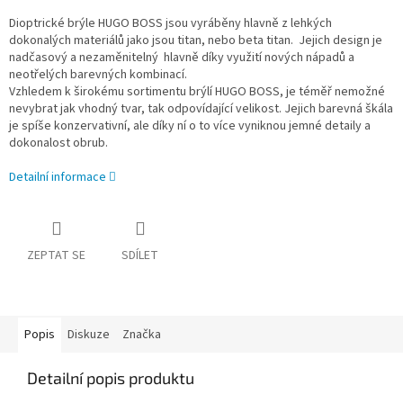
Dioptrické brýle HUGO BOSS jsou vyráběny hlavně z lehkých
dokonalých materiálů jako jsou titan, nebo beta titan. Jejich design je
nadčasový a nezaměnitelný hlavně díky využití nových nápadů a
neotřelých barevných kombinací.
Vzhledem k širokému sortimentu brýlí HUGO BOSS, je téměř nemožné
nevybrat jak vhodný tvar, tak odpovídající velikost. Jejich barevná škála
je spíše konzervativní, ale díky ní o to více vyniknou jemné detaily a
dokonalost obrub.
Detailní informace
ZEPTAT SE
SDÍLET
Popis
Diskuze
Značka
Detailní popis produktu