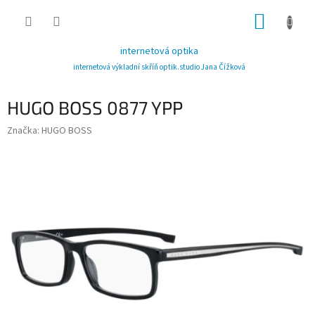
Přejít
NÁKUP
na
obsah
KOŠÍK
internetová optika
internetová výkladní skříň optik.studio Jana Čížková
HUGO BOSS 0877 YPP
Značka:
HUGO BOSS