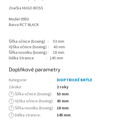
Značka HUGO BOSS
Model 0950
Barva RCT BLACK
Šířka očnice (boxing) : 53 mm
Výška očnice (boxing) : 43 mm
Šířka nosníku (boxing) : 18 mm
Délka Stranice : 145 mm
Doplňkové parametry
Kategorie
:
DIOPTRICKÉ BRÝLE
Záruka
:
2 roky
?
Šířka očnice (boxing)
:
53 mm
?
Výška očnice (boxing)
:
43 mm
?
Šířka nosníku (boxing)
:
18 mm
?
Délka stranice
:
145 mm