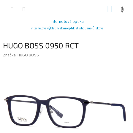
Přejít
NÁKUP
na
obsah
KOŠÍK
internetová optika
internetová výkladní skříň optik.studio Jana Čížková
HUGO BOSS 0950 RCT
Značka:
HUGO BOSS