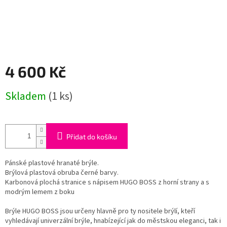
4 600 Kč
Měrná
Skladem
(1 ks)
cena:
Přidat do košíku
Pánské plastové hranaté brýle.
Brýlová plastová obruba černé barvy.
Karbonová plochá stranice s nápisem HUGO BOSS z horní strany a s
modrým lemem z boku
Brýle HUGO BOSS jsou určeny hlavně pro ty nositele brýlí, kteří
vyhledávají univerzální brýle, hnabízející jak do městskou eleganci, tak i