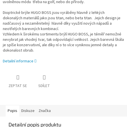
uvolněnou módu třeba na golf, nebo do přírody.
Dioptrické brýle HUGO BOSS jsou vyráběny hlavně z lehkých
dokonalých materiálů jako jsou titan, nebo beta titan. Jejich design je
nadčasový a nezaměnitelný hlavně díky využití nových nápadů a
neotřelých barevných kombinací.
Vzhledem k širokému sortimentu brýlí HUGO BOSS, je téměř nemožné
nevybrat jak vhodný tvar, tak odpovídající velikost. Jejich barevná škála
je spíše konzervativní, ale díky ní o to více vyniknou jemné detaily a
dokonalost obrub.
Detailní informace
ZEPTAT SE
SDÍLET
Popis
Diskuze
Značka
Detailní popis produktu