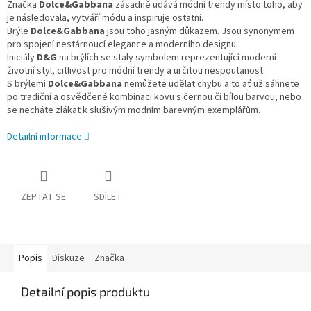
Značka
Dolce&Gabbana
zásadně udává módní trendy místo toho, aby
je následovala, vytváří módu a inspiruje ostatní.
Brýle
Dolce&Gabbana
jsou toho jasným důkazem. Jsou synonymem
pro spojení nestárnoucí elegance a moderního designu.
Iniciály
D&G
na brýlích se staly symbolem reprezentující moderní
životní styl, citlivost pro módní trendy a určitou nespoutanost.
S brýlemi
Dolce&Gabbana
nemůžete udělat chybu a to ať už sáhnete
po tradiční a osvědčené kombinaci kovu s černou či bílou barvou, nebo
se necháte zlákat k slušivým modním barevným exemplářům.
Detailní informace
ZEPTAT SE
SDÍLET
Popis
Diskuze
Značka
Detailní popis produktu