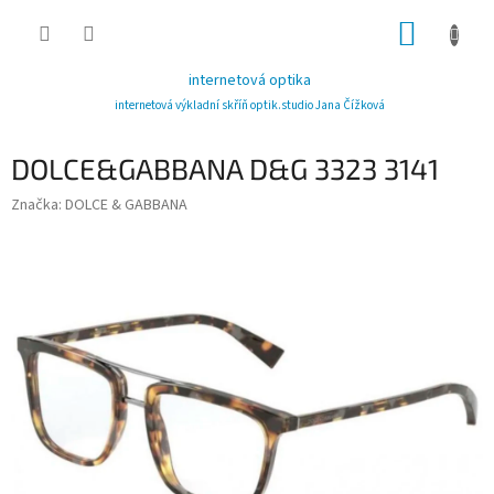
Přejít
NÁKUP
na
obsah
KOŠÍK
internetová optika
internetová výkladní skříň optik.studio Jana Čížková
DOLCE&GABBANA D&G 3323 3141
Značka:
DOLCE & GABBANA