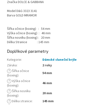
Značka DOLCE & GABBANA
Model D&G 3323 3141
Barva GOLD MRAMOR
Šířka očnice (boxing) : 54 mm
Výška očnice (boxing) : 46 mm
Šířka nosníku (boxing) : 20 mm
Délka Stranice : 145 mm
Doplňkové parametry
Kategorie
:
Dámské sluneční brýle
Záruka
:
2 roky
?
Šířka očnice
54 mm
(boxing)
:
?
Výška očnice
46 mm
(boxing)
:
?
Šířka nosníku
20 mm
(boxing)
:
?
Délka stranice
:
145 mm