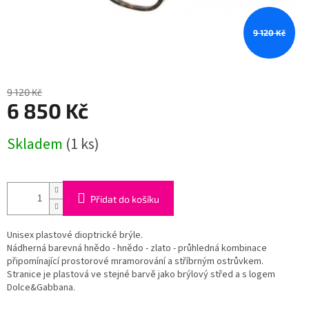
9 120 Kč
9 120 Kč
6 850 Kč
Měrná
Skladem
(1 ks)
cena:
Přidat do košíku
Unisex plastové dioptrické brýle.
Nádherná barevná hnědo - hnědo - zlato - průhledná kombinace
připomínající prostorové mramorování a stříbrným ostrůvkem.
Stranice je plastová ve stejné barvě jako brýlový střed a s logem
Dolce&Gabbana.