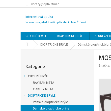
Přejít
dotazy@optik.studio
na
obsah
internetová optika
internetová výkladní skříň optik.studio Jana Čížková
CHYTRÉ BRÝLE
DIOPTRICKÉ BRÝLE
SLUNEČNÍ 
Domů
DIOPTRICKÉ BRÝLE
Dámské dioptrické br
P
MOS
o
Přeskočit
s
Značka:
Kategorie
kategorie
t
r
CHYTRÉ BRÝLE
a
RAY BAN META
n
OAKLEY META
n
í
DIOPTRICKÉ BRÝLE
p
Pánské dioptrické brýle
a
Dámské dioptrické brýle