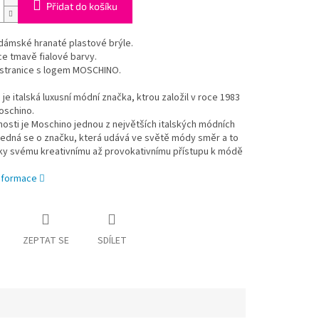
Přidat do košíku
dámské hranaté plastové brýle.
e tmavě fialové barvy.
 stranice s logem MOSCHINO.
je italská luxusní módní značka, ktrou založil v roce 1983
oschino.
osti je Moschino jednou z největších italských módních
Jedná se o značku, která udává ve světě módy směr a to
íky svému kreativnímu až provokativnímu přístupu k módě
informace
ZEPTAT SE
SDÍLET