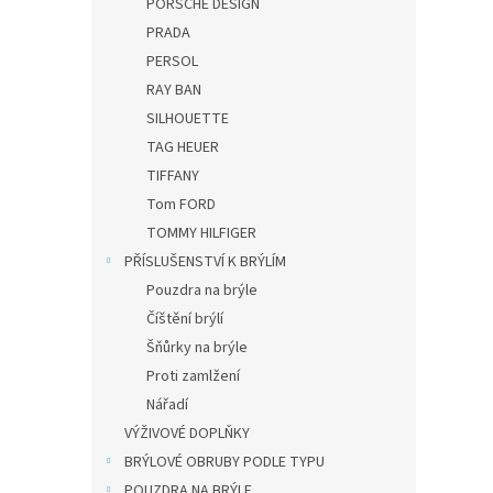
PORSCHE DESIGN
PRADA
PERSOL
RAY BAN
SILHOUETTE
TAG HEUER
TIFFANY
Tom FORD
TOMMY HILFIGER
PŘÍSLUŠENSTVÍ K BRÝLÍM
Pouzdra na brýle
Číštění brýlí
Šňůrky na brýle
Proti zamlžení
Nářadí
VÝŽIVOVÉ DOPLŇKY
BRÝLOVÉ OBRUBY PODLE TYPU
POUZDRA NA BRÝLE