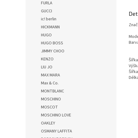
FURLA
GUCCI
Det
ic! berlin
Znač
HICKMANN
HUGO
Mode
Barv
HUGO BOSS
JIMMY CHOO
KENZO
Šířk
Výšk
LIU JO
Šířk
MAX MARA
Dél
Max & Co.
MONTBLANC
MOSCHINO
MOSCOT
MOSCHINO LOVE
OAKLEY
OSMANY LAFFITA