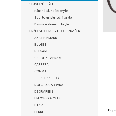
n
SLUNEČNÍ BRÝLE
e
Pánské sluneční brýle
l
Sportovní sluneční brýle
Dámské sluneční brýle
BRÝLOVÉ OBRUBY PODLE ZNAČEK
ANA HICKMANN
BULGET
BVLGARI
CAROLINE ABRAM
CARRERA
COMMA,
CHRISTIAN DIOR
DOLCE & GABBANA
DSQUARED2
EMPORIO ARMANI
ETNIA
Popi
FENDI