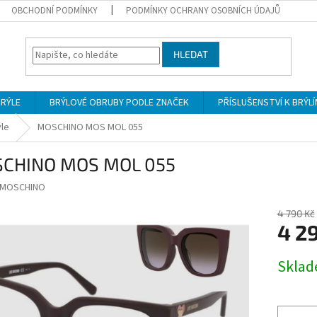
OBCHODNÍ PODMÍNKY
PODMÍNKY OCHRANY OSOBNÍCH ÚDAJŮ
HLEDAT
BRÝLE
BRÝLOVÉ OBRUBY PODLE ZNAČEK
PŘÍSLUŠENSTVÍ K BRÝL
ýle
MOSCHINO MOS MOL 055
CHINO MOS MOL 055
MOSCHINO
4 790 Kč
4 2
Měrná
Skla
cena: