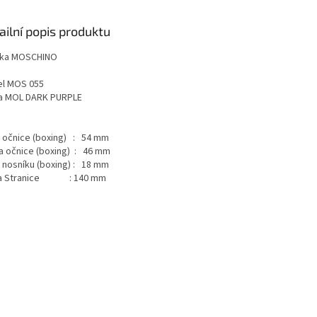
ailní popis produktu
ka MOSCHINO
l MOS 055
a MOL DARK PURPLE
a očnice (boxing) : 54 mm
a očnice (boxing) : 46 mm
a nosníku (boxing) : 18 mm
ka Stranice : 140 mm