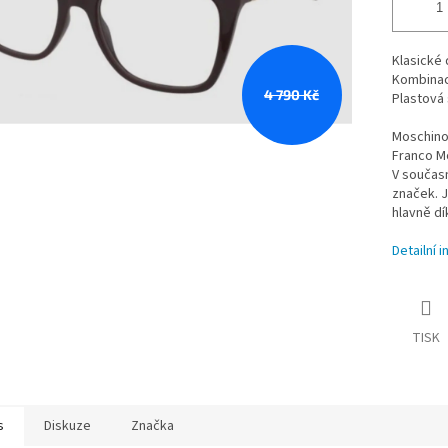
Klasické 
Kombinac
4 790 Kč
Plastová
Moschino 
Franco M
V současn
značek. 
hlavně d
Detailní 
TISK
s
Diskuze
Značka