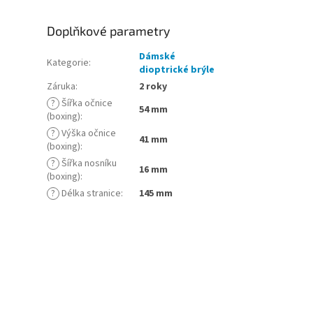
Doplňkové parametry
Dámské
Kategorie
:
dioptrické brýle
Záruka
:
2 roky
?
Šířka očnice
54 mm
(boxing)
:
?
Výška očnice
41 mm
(boxing)
:
?
Šířka nosníku
16 mm
(boxing)
:
?
Délka stranice
:
145 mm