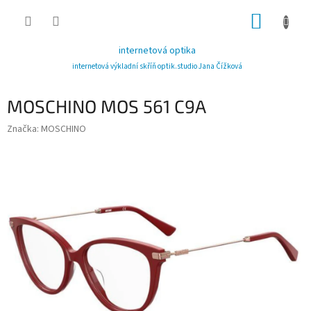
Přejít
NÁKUP
na
obsah
KOŠÍK
internetová optika
internetová výkladní skříň optik.studio Jana Čížková
MOSCHINO MOS 561 C9A
Značka:
MOSCHINO