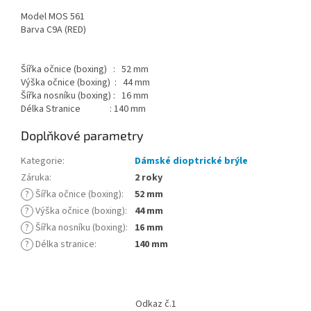
Model MOS 561
Barva C9A (RED)
Šířka očnice (boxing) : 52 mm
Výška očnice (boxing) : 44 mm
Šířka nosníku (boxing) : 16 mm
Délka Stranice : 140 mm
Doplňkové parametry
Kategorie
:
Dámské dioptrické brýle
Záruka
:
2 roky
?
Šířka očnice (boxing)
:
52 mm
?
Výška očnice (boxing)
:
44 mm
?
Šířka nosníku (boxing)
:
16 mm
?
Délka stranice
:
140 mm
Z
á
Odkaz č.1