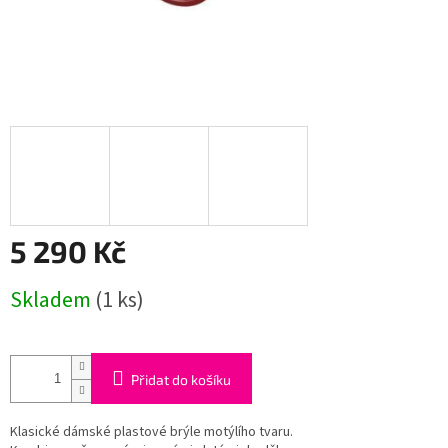
5 290 Kč
Měrná
Skladem
(1 ks)
cena:
Přidat do košíku
Klasické dámské plastové brýle motýlího tvaru.