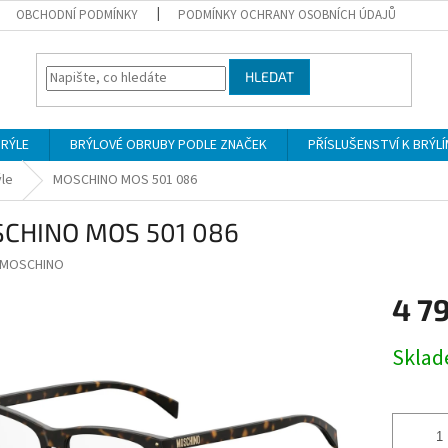
OBCHODNÍ PODMÍNKY
PODMÍNKY OCHRANY OSOBNÍCH ÚDAJŮ
HLEDAT
BRÝLE
BRÝLOVÉ OBRUBY PODLE ZNAČEK
PŘÍSLUŠENSTVÍ K BRÝL
ýle
MOSCHINO MOS 501 086
CHINO MOS 501 086
MOSCHINO
4 7
Měrná
Skla
cena: