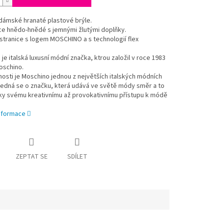
dámské hranaté plastové brýle.
e hnědo-hnědé s jemnými žlutými doplňky.
stranice s logem MOSCHINO a s technologií flex
je italská luxusní módní značka, ktrou založil v roce 1983
oschino.
osti je Moschino jednou z největších italských módních
Jedná se o značku, která udává ve světě módy směr a to
íky svému kreativnímu až provokativnímu přístupu k módě
informace
ZEPTAT SE
SDÍLET