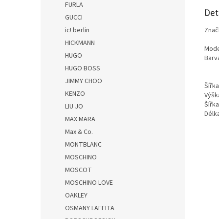
FURLA
Det
GUCCI
ic! berlin
Znač
HICKMANN
Mode
HUGO
Barv
HUGO BOSS
JIMMY CHOO
Šířk
KENZO
Výšk
Šířk
LIU JO
Dél
MAX MARA
Max & Co.
MONTBLANC
MOSCHINO
MOSCOT
MOSCHINO LOVE
OAKLEY
OSMANY LAFFITA