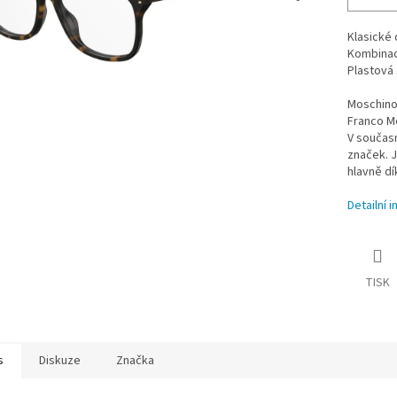
Klasické 
Kombinac
Plastová 
Moschino 
Franco M
V současn
značek. 
hlavně d
Detailní 
TISK
s
Diskuze
Značka