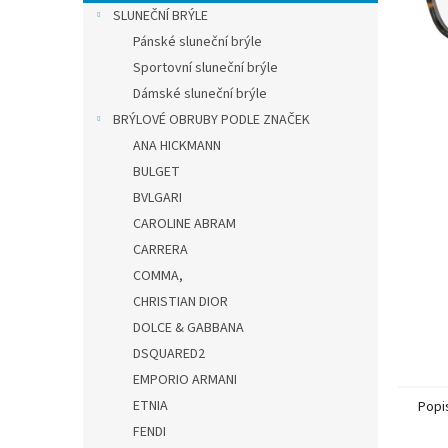
n
SLUNEČNÍ BRÝLE
e
Pánské sluneční brýle
l
Sportovní sluneční brýle
Dámské sluneční brýle
BRÝLOVÉ OBRUBY PODLE ZNAČEK
ANA HICKMANN
BULGET
BVLGARI
CAROLINE ABRAM
CARRERA
COMMA,
CHRISTIAN DIOR
DOLCE & GABBANA
DSQUARED2
EMPORIO ARMANI
ETNIA
Popi
FENDI