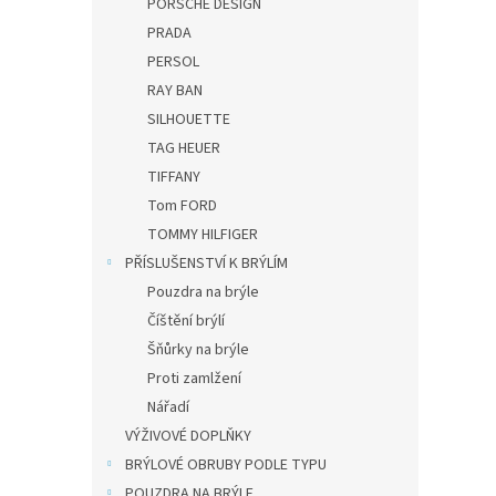
PORSCHE DESIGN
PRADA
PERSOL
RAY BAN
SILHOUETTE
TAG HEUER
TIFFANY
Tom FORD
TOMMY HILFIGER
PŘÍSLUŠENSTVÍ K BRÝLÍM
Pouzdra na brýle
Číštění brýlí
Šňůrky na brýle
Proti zamlžení
Nářadí
VÝŽIVOVÉ DOPLŇKY
BRÝLOVÉ OBRUBY PODLE TYPU
POUZDRA NA BRÝLE