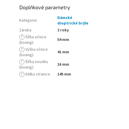
Doplňkové parametry
Dámské
Kategorie
:
dioptrické brýle
Záruka
:
2 roky
?
Šířka očnice
54 mm
(boxing)
:
?
Výška očnice
41 mm
(boxing)
:
?
Šířka nosníku
16 mm
(boxing)
:
?
Délka stranice
:
145 mm