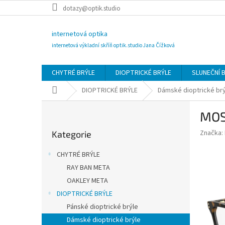
Přejít
dotazy@optik.studio
na
obsah
internetová optika
internetová výkladní skříň optik.studio Jana Čížková
CHYTRÉ BRÝLE
DIOPTRICKÉ BRÝLE
SLUNEČNÍ 
Domů
DIOPTRICKÉ BRÝLE
Dámské dioptrické br
P
MOS
o
Přeskočit
s
Značka:
Kategorie
kategorie
t
r
CHYTRÉ BRÝLE
a
RAY BAN META
n
OAKLEY META
n
í
DIOPTRICKÉ BRÝLE
p
Pánské dioptrické brýle
a
Dámské dioptrické brýle