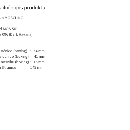
ailní popis produktu
ka MOSCHINO
l MOS 501
a 086 (Dark Havana)
a očnice (boxing) : 54 mm
a očnice (boxing) : 41 mm
a nosníku (boxing) : 16 mm
ka Stranice : 145 mm