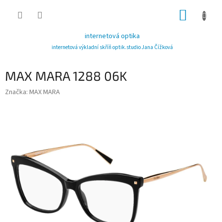
Přejít
NÁKUP
na
obsah
KOŠÍK
internetová optika
internetová výkladní skříň optik.studio Jana Čížková
MAX MARA 1288 06K
Značka:
MAX MARA