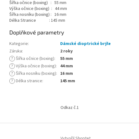
Šířka očnice (boxing) : 55 mm
Výška očnice (boxing) : 44 mm
Šířka nosníku (boxing) : 16 mm
Délka Stranice : 145 mm
Doplňkové parametry
Kategorie
:
Dámské dioptrické brýle
Záruka
:
2 roky
?
Šířka očnice (boxing)
:
55 mm
?
Výška očnice (boxing)
:
44 mm
?
Šířka nosníku (boxing)
:
16 mm
?
Délka stranice
:
145 mm
Z
á
Odkaz č.1
p
a
t
í
Vytvořil Shoptet