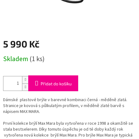
5 990 Kč
Měrná
Skladem
(1 ks)
cena:
Přidat do košíku
Dámské plastové brýle v barevné kombinaci černá - měděně zlatá.
Stranice je kovová s půlkulatým profilem, v měděně zlaté barvě s
nápisem MAX MARA.
První kolekce brýlí Max Mara byla vytvořena v roce 1998 a okamžitě se
stala bestselerem. Díky tomuto úspěchu je od té doby každý rok
vytvořena nová kolekce brýlí Max Mara. Pro brýle Max Mara je typická