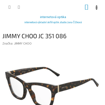
Přejít
NÁKUP
na
obsah
KOŠÍK
internetová optika
internetová výkladní skříň optik.studio Jana Čížková
JIMMY CHOO JC 351 086
Značka:
JIMMY CHOO