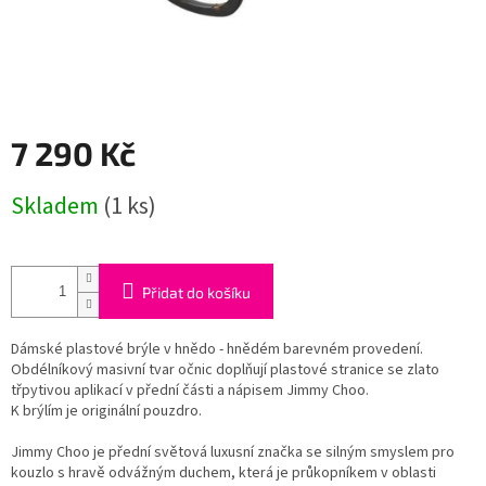
7 290 Kč
Měrná
Skladem
(1 ks)
cena:
Přidat do košíku
Dámské plastové brýle v hnědo - hnědém barevném provedení.
Obdélníkový masivní tvar očnic doplňují plastové stranice se zlato
třpytivou aplikací v přední části a nápisem Jimmy Choo.
K brýlím je originální pouzdro.
Jimmy Choo je přední světová luxusní značka se silným smyslem pro
kouzlo s hravě odvážným duchem, která je
průkopníkem v oblasti