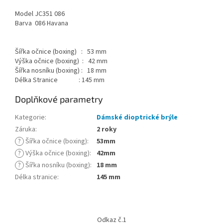
Model JC351 086
Barva 086 Havana
Šířka očnice (boxing) : 53 mm
Výška očnice (boxing) : 42 mm
Šířka nosníku (boxing) : 18 mm
Délka Stranice : 145 mm
Doplňkové parametry
Kategorie
:
Dámské dioptrické brýle
Záruka
:
2 roky
?
Šířka očnice (boxing)
:
53mm
?
Výška očnice (boxing)
:
42mm
?
Šířka nosníku (boxing)
:
18 mm
Délka stranice
:
145 mm
Z
á
Odkaz č.1