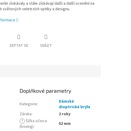
berlin získávaly a stále získávají další a další ocenění na
h světových veletrzích optiky a designu.
informace
ZEPTAT SE
SDÍLET
Doplňkové parametry
Dámské
Kategorie
:
dioptrické brýle
Záruka
:
2 roky
?
Šířka očnice
52 mm
(boxing)
: