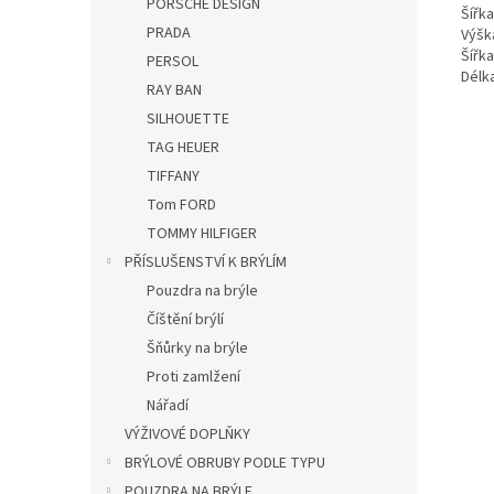
PORSCHE DESIGN
Šířk
PRADA
Výšk
Šířk
PERSOL
Dél
RAY BAN
SILHOUETTE
TAG HEUER
TIFFANY
Tom FORD
TOMMY HILFIGER
PŘÍSLUŠENSTVÍ K BRÝLÍM
Pouzdra na brýle
Číštění brýlí
Šňůrky na brýle
Proti zamlžení
Nářadí
VÝŽIVOVÉ DOPLŇKY
BRÝLOVÉ OBRUBY PODLE TYPU
POUZDRA NA BRÝLE