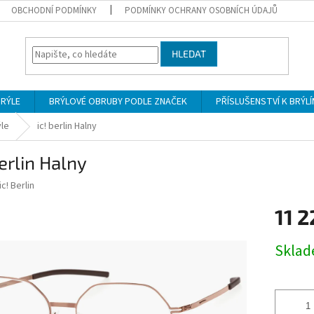
OBCHODNÍ PODMÍNKY
PODMÍNKY OCHRANY OSOBNÍCH ÚDAJŮ
HLEDAT
BRÝLE
BRÝLOVÉ OBRUBY PODLE ZNAČEK
PŘÍSLUŠENSTVÍ K BRÝL
ýle
ic! berlin Halny
berlin Halny
ic! Berlin
11 2
Měrná
Skla
cena: