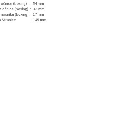
a očnice (boxing) : 54 mm
a očnice (boxing) : 45 mm
a nosníku (boxing) : 17 mm
ka Stranice : 145 mm