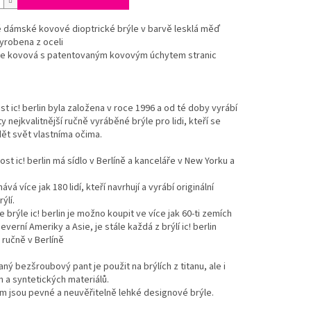
 dámské kovové dioptrické brýle v barvě lesklá měď
vyrobena z oceli
 je kovová s patentovaným kovovým úchytem stranic
t ic! berlin byla založena v roce 1996 a od té doby vyrábí
 ty nejkvalitnější ručně vyráběné brýle pro lidi, kteří se
dět svět vlastníma očima.
ost ic! berlin má sídlo v Berlíně a kanceláře v New Yorku a
vá více jak 180 lidí, kteří navrhují a vyrábí originální
ýlí.
e brýle ic! berlin je možno koupit ve více jak 60-ti zemích
everní Ameriky a Asie, je stále každá z brýlí ic! berlin
ručně v Berlíně
ný bezšroubový pant je použit na brýlích z titanu, ale i
h a syntetických materiálů.
 jsou pevné a neuvěřitelně lehké designové brýle.