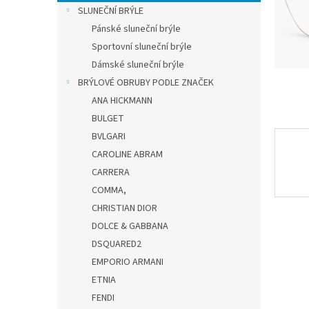
n
SLUNEČNÍ BRÝLE
e
Pánské sluneční brýle
l
Sportovní sluneční brýle
Dámské sluneční brýle
BRÝLOVÉ OBRUBY PODLE ZNAČEK
ANA HICKMANN
BULGET
BVLGARI
CAROLINE ABRAM
CARRERA
COMMA,
CHRISTIAN DIOR
DOLCE & GABBANA
DSQUARED2
EMPORIO ARMANI
ETNIA
FENDI