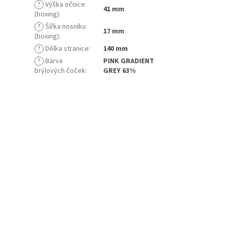
?
Výška očnice
41 mm
(boxing)
:
?
Šířka nosníku
17 mm
(boxing)
:
?
Délka stranice
:
140 mm
?
Barva
PINK GRADIENT
brýlových čoček
:
GREY 63%