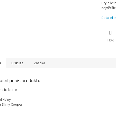
Brýle ic! 
největšíc
Detailní 
TISK
s
Diskuze
Značka
ailní popis produktu
a ic! berlin
l Halny
a Shiny Cooper