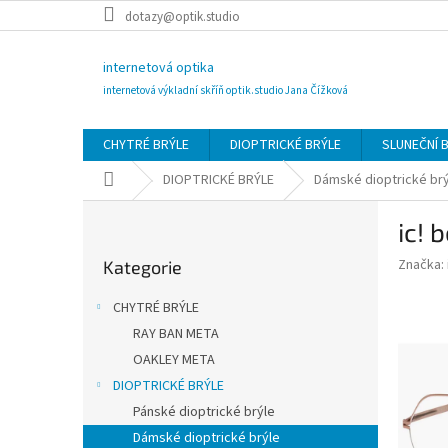
Přejít
dotazy@optik.studio
na
obsah
internetová optika
internetová výkladní skříň optik.studio Jana Čížková
CHYTRÉ BRÝLE
DIOPTRICKÉ BRÝLE
SLUNEČNÍ 
Domů
DIOPTRICKÉ BRÝLE
Dámské dioptrické br
P
ic! 
o
Přeskočit
s
Značka:
Kategorie
kategorie
t
r
CHYTRÉ BRÝLE
a
RAY BAN META
n
OAKLEY META
n
í
DIOPTRICKÉ BRÝLE
p
Pánské dioptrické brýle
a
Dámské dioptrické brýle