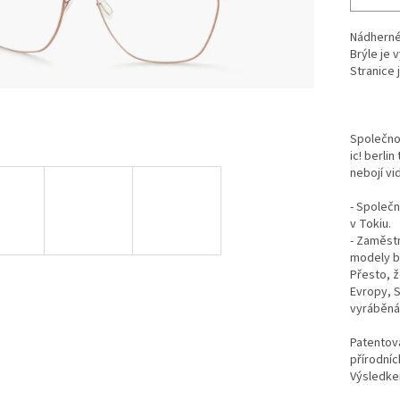
Nádherné
Brýle je 
Stranice
Společnos
ic! berlin
nebojí vi
- Společn
v Tokiu.
- Zaměstná
modely br
Přesto, ž
Evropy, S
vyráběná 
Patentova
přírodníc
Výsledkem