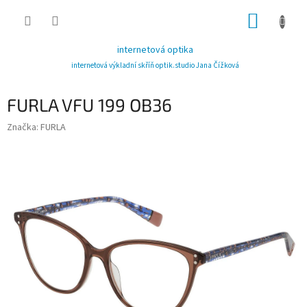
Přejít
NÁKUP
na
obsah
KOŠÍK
internetová optika
internetová výkladní skříň optik.studio Jana Čížková
FURLA VFU 199 OB36
Značka:
FURLA