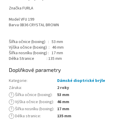
Značka FURLA
Model VFU 199
Barva 0B36 CRYSTAL BROWN
Šířka očnice (boxing) : 53 mm
Výška očnice (boxing) : 46 mm
Šířka nosníku (boxing) : 17 mm
Délka Stranice : 135 mm
Doplňkové parametry
Kategorie
:
Dámské dioptrické brýle
Záruka
:
2 roky
?
Šířka očnice (boxing)
:
53 mm
?
Výška očnice (boxing)
:
46 mm
?
Šířka nosníku (boxing)
:
17 mm
?
Délka stranice
:
135 mm