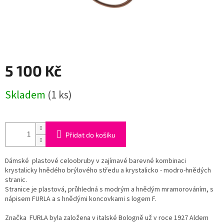
5 100 Kč
Měrná
Skladem
(1 ks)
cena:
Přidat do košíku
Dámské plastové celoobruby v zajímavé barevné kombinaci
krystalicky hnědého brýlového středu a krystalicko - modro-hnědých
stranic.
Stranice je plastová, průhledná s modrým a hnědým mramorováním, s
nápisem FURLA a s hnědými koncovkami s logem F.
Značka
FURLA byla založena v italské Bologně už v roce 1927 Aldem