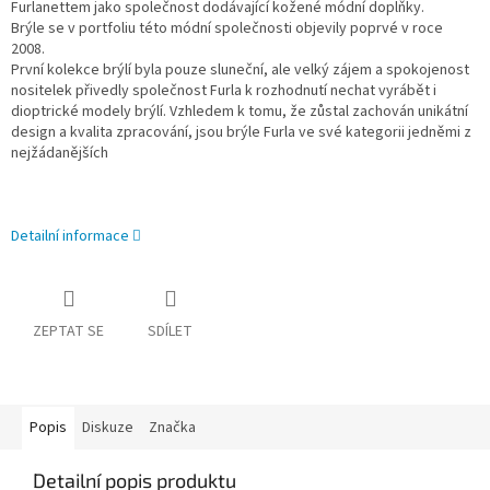
Furlanettem jako společnost dodávající kožené módní doplňky.
Brýle se v portfoliu této módní společnosti objevily poprvé v roce
2008.
První kolekce brýlí byla pouze sluneční, ale velký zájem a spokojenost
nositelek přivedly společnost Furla k rozhodnutí nechat vyrábět i
dioptrické modely brýlí. Vzhledem k tomu, že zůstal zachován unikátní
design a kvalita zpracování, jsou brýle Furla ve své kategorii jedněmi z
nejžádanějších
Detailní informace
ZEPTAT SE
SDÍLET
Popis
Diskuze
Značka
Detailní popis produktu