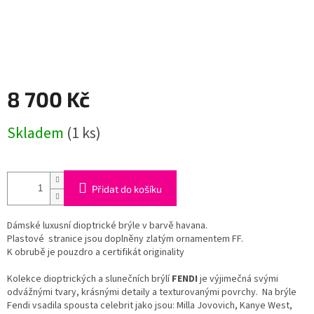
8 700 Kč
Měrná
Skladem
(1 ks)
cena:
Přidat do košíku
Dámské luxusní dioptrické brýle v barvě havana.
Plastové stranice jsou doplněny zlatým ornamentem FF.
K obrubě je pouzdro a certifikát originality
Kolekce dioptrických a slunečních brýlí
FENDI
je výjimečná svými
odvážnými tvary, krásnými detaily a texturovanými povrchy. Na brýle
Fendi vsadila spousta celebrit jako jsou: Milla Jovovich, Kanye West,