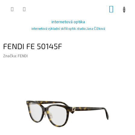
Přejít
NÁKUP
na
obsah
KOŠÍK
internetová optika
internetová výkladní skříň optik.studio Jana Čížková
FENDI FE 50145F
Značka:
FENDI