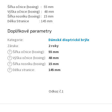
Šířka očnice (boxing) : 55 mm
Výška očnice (boxing) : 48 mm
Šířka nosníku (boxing) : 15 mm
Délka Stranice : 145 mm
Doplňkové parametry
Kategorie
:
Dámské dioptrické brýle
Záruka
:
2 roky
?
Šířka očnice (boxing)
:
55 mm
?
Výška očnice (boxing)
:
48 mm
?
Šířka nosníku (boxing)
:
15 mm
?
Délka stranice
:
145 mm
Z
á
Odkaz č.1
p
a
t