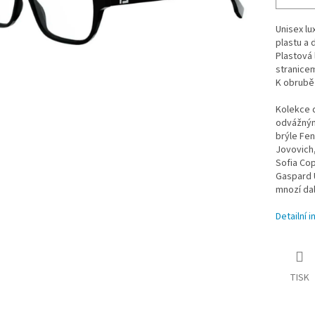
Unisex lu
plastu a 
Plastová 
stranice
K obrubě 
Kolekce d
odvážnými
brýle Fen
Jovovich,
Sofia Cop
Gaspard U
mnozí dalš
Detailní 
TISK