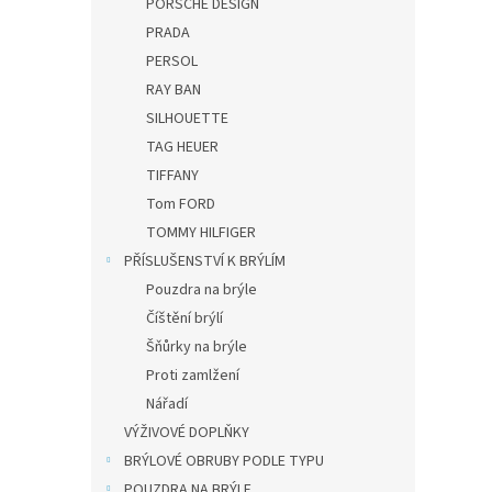
PORSCHE DESIGN
PRADA
PERSOL
RAY BAN
SILHOUETTE
TAG HEUER
TIFFANY
Tom FORD
TOMMY HILFIGER
PŘÍSLUŠENSTVÍ K BRÝLÍM
Pouzdra na brýle
Číštění brýlí
Šňůrky na brýle
Proti zamlžení
Nářadí
VÝŽIVOVÉ DOPLŇKY
BRÝLOVÉ OBRUBY PODLE TYPU
POUZDRA NA BRÝLE