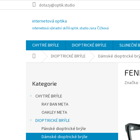
Přejít
dotazy@optik.studio
na
obsah
internetová optika
internetová výkladní skříň optik.studio Jana Čížková
CHYTRÉ BRÝLE
DIOPTRICKÉ BRÝLE
SLUNEČNÍ 
Domů
DIOPTRICKÉ BRÝLE
Dámské dioptrické br
P
FEN
o
Přeskočit
s
Značka:
Kategorie
kategorie
t
r
CHYTRÉ BRÝLE
a
RAY BAN META
n
OAKLEY META
n
í
DIOPTRICKÉ BRÝLE
p
Pánské dioptrické brýle
a
Dámské dioptrické brýle