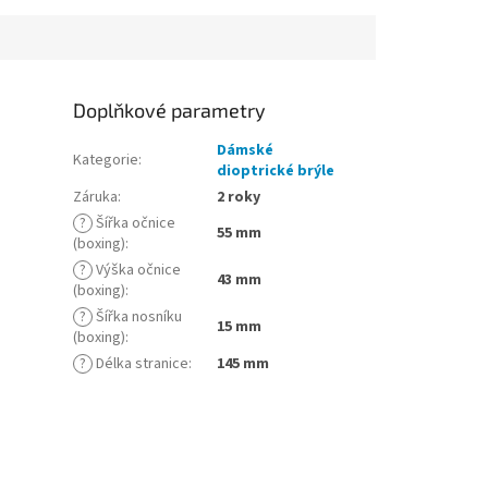
Doplňkové parametry
Dámské
Kategorie
:
dioptrické brýle
Záruka
:
2 roky
?
Šířka očnice
55 mm
(boxing)
:
?
Výška očnice
43 mm
(boxing)
:
?
Šířka nosníku
15 mm
(boxing)
:
?
Délka stranice
:
145 mm