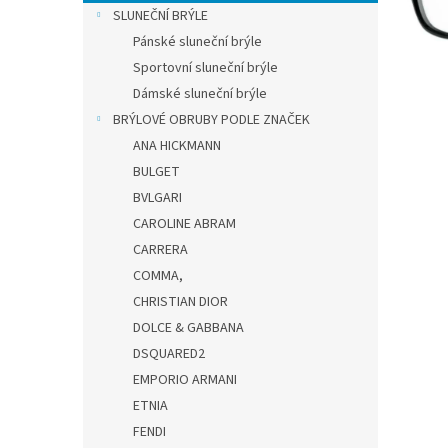
n
SLUNEČNÍ BRÝLE
e
Pánské sluneční brýle
l
Sportovní sluneční brýle
Dámské sluneční brýle
BRÝLOVÉ OBRUBY PODLE ZNAČEK
ANA HICKMANN
BULGET
BVLGARI
CAROLINE ABRAM
CARRERA
COMMA,
CHRISTIAN DIOR
DOLCE & GABBANA
DSQUARED2
EMPORIO ARMANI
ETNIA
FENDI