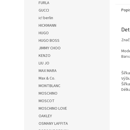
FURLA
Popi
GUCCI
ic! berlin
HICKMANN
Det
HUGO
Znač
HUGO BOSS
JIMMY CHOO
Mode
KENZO
Barv
LIU JO
MAX MARA
Šířk
Max & Co.
Výšk
Šířk
MONTBLANC
Dél
MOSCHINO
MOSCOT
MOSCHINO LOVE
OAKLEY
OSMANY LAFFITA