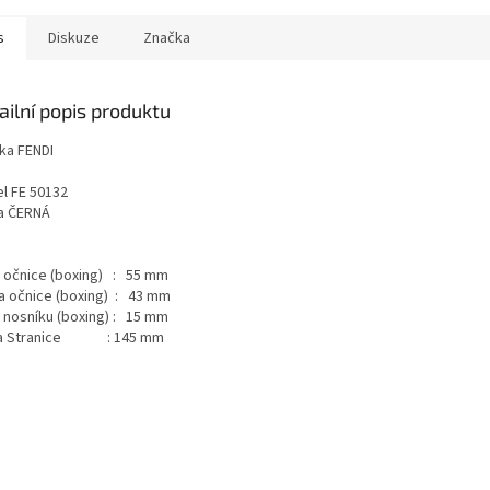
s
Diskuze
Značka
ailní popis produktu
ka FENDI
l FE 50132
a ČERNÁ
a očnice (boxing) : 55 mm
a očnice (boxing) : 43 mm
a nosníku (boxing) : 15 mm
ka Stranice : 145 mm