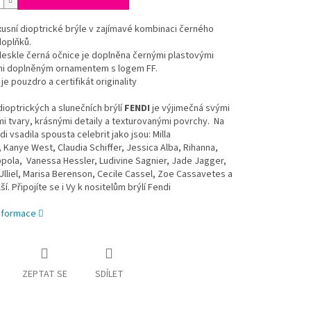
xusní dioptrické brýle v zajímavé kombinaci černého
doplňků.
leskle černá očnice je doplněna černými plastovými
mi doplněným ornamentem s logem FF.
je pouzdro a certifikát originality
ioptrických a slunečních brýlí
FENDI
je výjimečná svými
 tvary, krásnými detaily a texturovanými povrchy. Na
di vsadila spousta celebrit jako jsou: Milla
 Kanye West, Claudia Schiffer, Jessica Alba, Rihanna,
pola, Vanessa Hessler, Ludivine Sagnier, Jade Jagger,
lliel, Marisa Berenson, Cecile Cassel, Zoe Cassavetes a
í. Připojíte se i Vy k nositelům brýlí Fendi
informace
ZEPTAT SE
SDÍLET