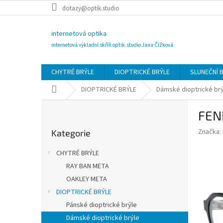
Přejít
dotazy@optik.studio
na
obsah
internetová optika
internetová výkladní skříň optik.studio Jana Čížková
CHYTRÉ BRÝLE
DIOPTRICKÉ BRÝLE
SLUNEČNÍ 
Domů
DIOPTRICKÉ BRÝLE
Dámské dioptrické br
P
FEN
o
Přeskočit
s
Značka:
Kategorie
kategorie
t
r
CHYTRÉ BRÝLE
a
RAY BAN META
n
OAKLEY META
n
í
DIOPTRICKÉ BRÝLE
p
Pánské dioptrické brýle
a
Dámské dioptrické brýle