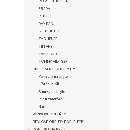
PORSCHE DESIGN
PRADA
PERSOL
RAY BAN
SILHOUETTE
TAG HEUER
TIFFANY
Tom FORD
TOMMY HILFIGER
PŘÍSLUŠENSTVÍ K BRÝLÍM
Pouzdra na brýle
Číštění brýlí
Šňůrky na brýle
Proti zamlžení
Nářadí
VÝŽIVOVÉ DOPLŇKY
BRÝLOVÉ OBRUBY PODLE TYPU
POUZDRA NA BRÝLE