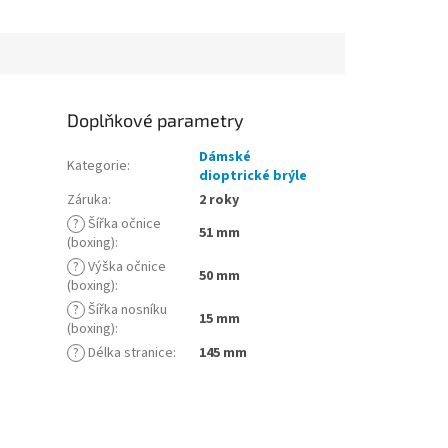
Doplňkové parametry
Dámské
Kategorie
:
dioptrické brýle
Záruka
:
2 roky
?
Šířka očnice
51 mm
(boxing)
:
?
Výška očnice
50 mm
(boxing)
:
?
Šířka nosníku
15 mm
(boxing)
:
?
Délka stranice
:
145 mm