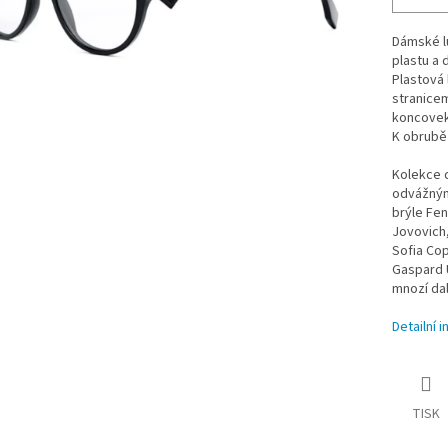
Dámské lu
plastu a 
Plastová 
stranice
koncovek 
K obrubě 
Kolekce d
odvážnými
brýle Fen
Jovovich,
Sofia Cop
Gaspard U
mnozí dalš
Detailní 
TISK