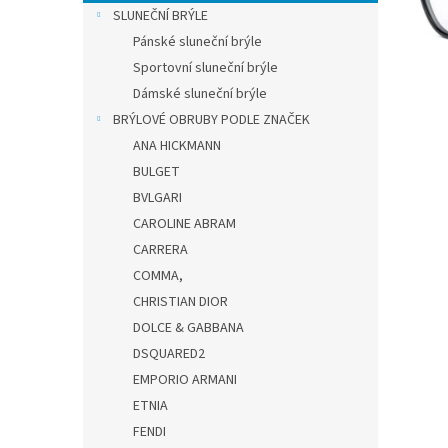
n
SLUNEČNÍ BRÝLE
e
Pánské sluneční brýle
l
Sportovní sluneční brýle
Dámské sluneční brýle
BRÝLOVÉ OBRUBY PODLE ZNAČEK
ANA HICKMANN
BULGET
BVLGARI
CAROLINE ABRAM
CARRERA
COMMA,
CHRISTIAN DIOR
DOLCE & GABBANA
DSQUARED2
EMPORIO ARMANI
ETNIA
FENDI