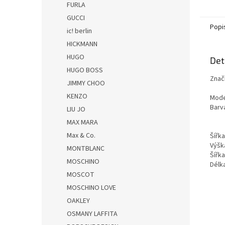
FURLA
GUCCI
Popi
ic! berlin
HICKMANN
HUGO
Det
HUGO BOSS
Znač
JIMMY CHOO
KENZO
Mode
Barv
LIU JO
MAX MARA
Max & Co.
Šířk
Výšk
MONTBLANC
Šířk
MOSCHINO
Dél
MOSCOT
MOSCHINO LOVE
OAKLEY
OSMANY LAFFITA