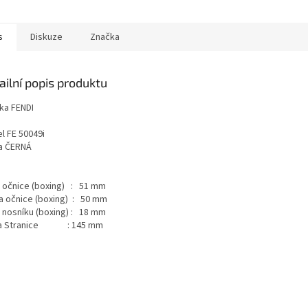
s
Diskuze
Značka
ailní popis produktu
ka FENDI
l FE 50049i
a ČERNÁ
a očnice (boxing) : 51 mm
a očnice (boxing) : 50 mm
a nosníku (boxing) : 18 mm
ka Stranice : 145 mm