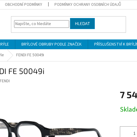
OBCHODNÍ PODMÍNKY
PODMÍNKY OCHRANY OSOBNÍCH ÚDAJŮ
HLEDAT
BRÝLE
BRÝLOVÉ OBRUBY PODLE ZNAČEK
PŘÍSLUŠENSTVÍ K BRÝL
ýle
FENDI FE 50049i
DI FE 50049i
FENDI
7 5
Měrná
Skla
cena: