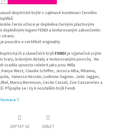
xusní dioptrické brýle v zajímavé kombinaci černého
doplňků.
leskle černá očnice je doplněna černými plastovými
mi doplněnými logem FENDI a texturovaným zakončením
stranic.
je pouzdro a certifikát originality
ioptrických a slunečních brýlí
FENDI
je výjimečná svými
 tvary, krásnými detaily a texturovanými povrchy. Na
di vsadila spousta celebrit jako jsou: Milla
 Kanye West, Claudia Schiffer, Jessica Alba, Rihanna,
pola, Vanessa Hessler, Ludivine Sagnier, Jade Jagger,
lliel, Marisa Berenson, Cecile Cassel, Zoe Cassavetes a
í. Připojíte se i Vy k nositelům brýlí Fendi
informace
ZEPTAT SE
SDÍLET