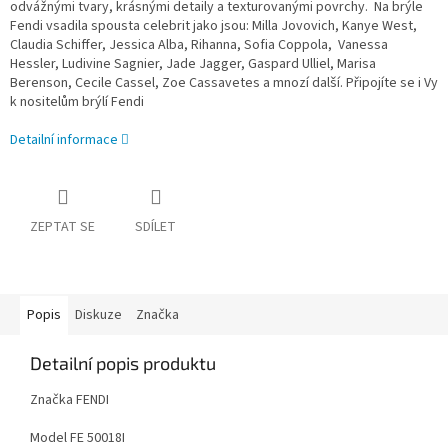
odvážnými tvary, krásnými detaily a texturovanými povrchy. Na brýle
Fendi vsadila spousta celebrit jako jsou: Milla Jovovich, Kanye West,
Claudia Schiffer, Jessica Alba, Rihanna, Sofia Coppola, Vanessa
Hessler, Ludivine Sagnier, Jade Jagger, Gaspard Ulliel, Marisa
Berenson, Cecile Cassel, Zoe Cassavetes a mnozí další. Připojíte se i Vy
k nositelům brýlí Fendi
Detailní informace
ZEPTAT SE
SDÍLET
Popis
Diskuze
Značka
Detailní popis produktu
Značka FENDI
Model FE 50018I