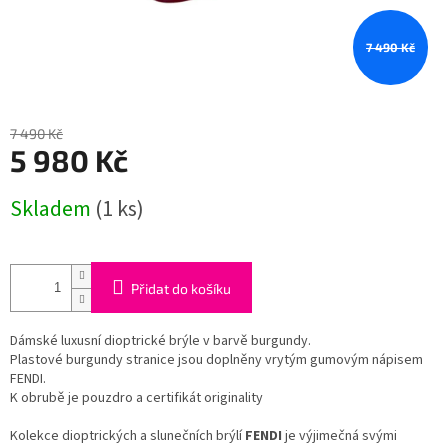
7 490 Kč
7 490 Kč
5 980 Kč
Měrná
Skladem
(1 ks)
cena:
Přidat do košíku
Dámské luxusní dioptrické brýle v barvě burgundy.
Plastové burgundy stranice jsou doplněny vrytým gumovým nápisem
FENDI.
K obrubě je pouzdro a certifikát originality
Kolekce dioptrických a slunečních brýlí
FENDI
je výjimečná svými