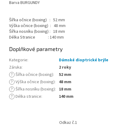
Barva BURGUNDY
Šířka očnice (boxing) : 52 mm
Výška očnice (boxing) : 48 mm
Šířka nosníku (boxing) : 18 mm
Délka Stranice : 140 mm
Doplňkové parametry
Kategorie
:
Dámské dioptrické brýle
Záruka
:
2 roky
?
Šířka očnice (boxing)
:
52 mm
?
Výška očnice (boxing)
:
48 mm
?
Šířka nosníku (boxing)
:
18 mm
?
Délka stranice
:
140 mm
Z
á
Odkaz č.1
p
a