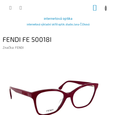
Přejít
NÁKUP
na
obsah
KOŠÍK
internetová optika
internetová výkladní skříň optik.studio Jana Čížková
FENDI FE 50018I
Značka:
FENDI