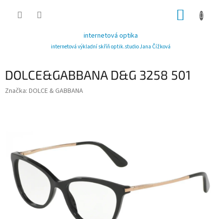
Přejít
NÁKUP
na
obsah
KOŠÍK
internetová optika
internetová výkladní skříň optik.studio Jana Čížková
DOLCE&GABBANA D&G 3258 501
Značka:
DOLCE & GABBANA