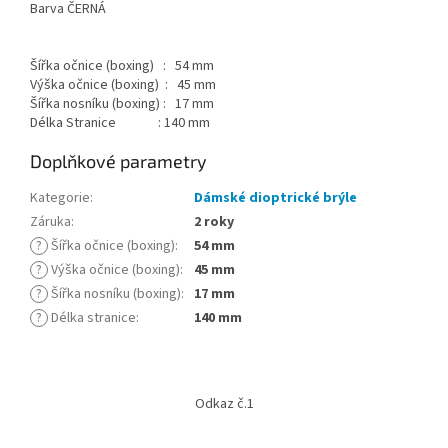
Barva ČERNÁ
Šířka očnice (boxing) : 54 mm
Výška očnice (boxing) : 45 mm
Šířka nosníku (boxing) : 17 mm
Délka Stranice : 140 mm
Doplňkové parametry
Kategorie
:
Dámské dioptrické brýle
Záruka
:
2 roky
?
Šířka očnice (boxing)
:
54 mm
?
Výška očnice (boxing)
:
45 mm
?
Šířka nosníku (boxing)
:
17 mm
?
Délka stranice
:
140 mm
Z
á
Odkaz č.1
p
a