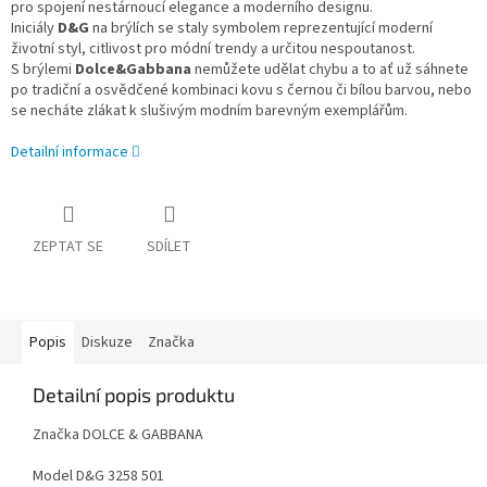
pro spojení nestárnoucí elegance a moderního designu.
Iniciály
D&G
na brýlích se staly symbolem reprezentující moderní
životní styl, citlivost pro módní trendy a určitou nespoutanost.
S brýlemi
Dolce&Gabbana
nemůžete udělat chybu a to ať už sáhnete
po tradiční a osvědčené kombinaci kovu s černou či bílou barvou, nebo
se necháte zlákat k slušivým modním barevným exemplářům.
Detailní informace
ZEPTAT SE
SDÍLET
Popis
Diskuze
Značka
Detailní popis produktu
Značka DOLCE & GABBANA
Model D&G 3258 501