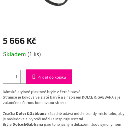
5 666 Kč
Měrná
Skladem
(1 ks)
cena:
Přidat do košíku
Dámské stylové plastové brýle v černé barvě.
Stranice je kovová ve zlaté barvě a s nápisem DOLCE & GABBANA a je
zakončena černou koncovkou stranic.
Značka
Dolce&Gabbana
zásadně udává módní trendy místo toho, aby
je následovala, vytváří módu a inspiruje ostatní.
Brýle
Dolce&Gabbana
jsou toho jasným důkazem. Jsou synonymem