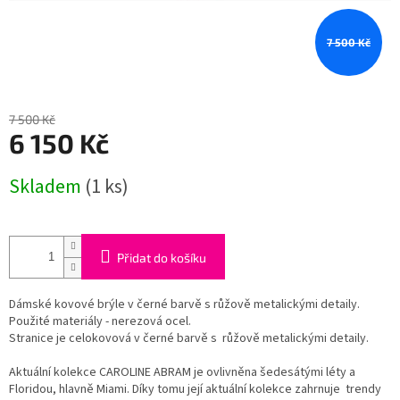
7 500 Kč
7 500 Kč
6 150 Kč
Měrná
Skladem
(1 ks)
cena:
Přidat do košíku
Dámské kovové brýle v černé barvě s růžově metalickými detaily.
Použité materiály - nerezová ocel.
Stranice je celokovová v černé barvě s růžově metalickými detaily.
Aktuální kolekce CAROLINE ABRAM je ovlivněna šedesátými léty a
Floridou, hlavně Miami. Díky tomu její aktuální kolekce zahrnuje trendy