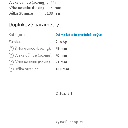
Výška očnice (boxing) : 44 mm
Šířka nosníku (boxing) : 21 mm
Délka Stranice : 138 mm
Doplňkové parametry
Kategorie
:
Dámské dioptrické brýle
Záruka
:
2 roky
?
Šířka očnice (boxing)
:
49 mm
?
Výška očnice (boxing)
:
45 mm
?
Šířka nosníku (boxing)
:
21 mm
?
Délka stranice
:
138 mm
Z
á
Odkaz č.1
p
a
t
í
Vytvořil Shoptet