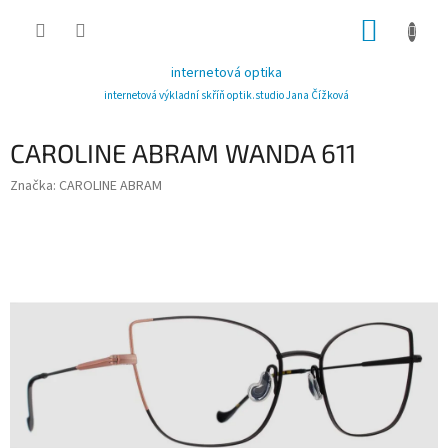
Přejít
NÁKUP
na
obsah
KOŠÍK
internetová optika
internetová výkladní skříň optik.studio Jana Čížková
CAROLINE ABRAM WANDA 611
Značka:
CAROLINE ABRAM