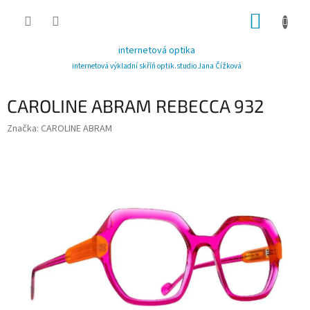
Přejít
NÁKUP
na
obsah
KOŠÍK
internetová optika
internetová výkladní skříň optik.studio Jana Čížková
CAROLINE ABRAM REBECCA 932
Značka:
CAROLINE ABRAM