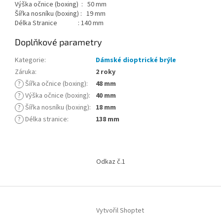
Výška očnice (boxing) : 50 mm
Šířka nosníku (boxing) : 19 mm
Délka Stranice : 140 mm
Doplňkové parametry
Kategorie
:
Dámské dioptrické brýle
Záruka
:
2 roky
?
Šířka očnice (boxing)
:
48 mm
?
Výška očnice (boxing)
:
40 mm
?
Šířka nosníku (boxing)
:
18 mm
?
Délka stranice
:
138 mm
Z
á
Odkaz č.1
p
a
t
í
Vytvořil Shoptet