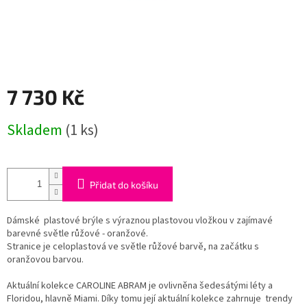
7 730 Kč
Měrná
Skladem
(1 ks)
cena:
Přidat do košíku
Dámské plastové brýle s výraznou plastovou vložkou v zajímavé
barevné světle růžové - oranžové.
Stranice je celoplastová ve světle růžové barvě, na začátku s
oranžovou barvou.
Aktuální kolekce CAROLINE ABRAM je ovlivněna šedesátými léty a
Floridou, hlavně Miami. Díky tomu její aktuální kolekce zahrnuje trendy