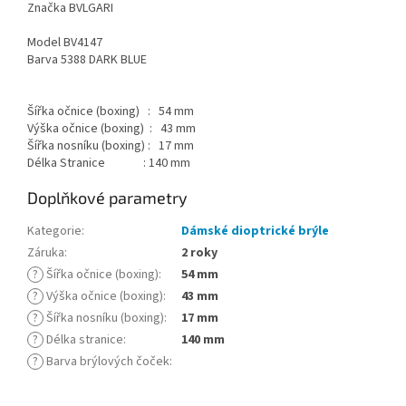
Značka BVLGARI
Model BV4147
Barva 5388 DARK BLUE
Šířka očnice (boxing) : 54 mm
Výška očnice (boxing) : 43 mm
Šířka nosníku (boxing) : 17 mm
Délka Stranice : 140 mm
Doplňkové parametry
Kategorie
:
Dámské dioptrické brýle
Záruka
:
2 roky
?
Šířka očnice (boxing)
:
54 mm
?
Výška očnice (boxing)
:
43 mm
?
Šířka nosníku (boxing)
:
17 mm
?
Délka stranice
:
140 mm
?
Barva brýlových čoček
: