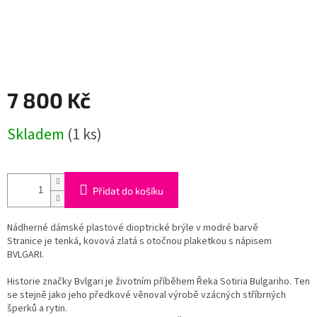
7 800 Kč
Měrná
Skladem
(1 ks)
cena:
Přidat do košíku
Nádherné dámské plastové dioptrické brýle v modré barvě
Stranice je tenká, kovová zlatá s otočnou plaketkou s nápisem
BVLGARI.
Historie značky Bvlgari je životním příběhem Řeka Sotiria Bulgariho. Ten
se stejně jako jeho předkové věnoval výrobě vzácných stříbrných
šperků a rytin.