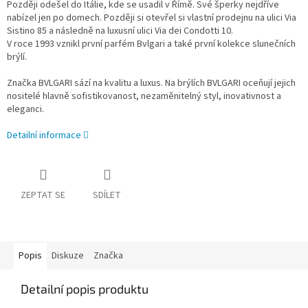
Později odešel do Itálie, kde se usadil v Římě. Své šperky nejdříve
nabízel jen po domech. Později si otevřel si vlastní prodejnu na ulici Via
Sistino 85 a následně na luxusní ulici Via dei Condotti 10.
V roce 1993 vznikl první parfém Bvlgari a také první kolekce slunečních
brýlí.
Značka BVLGARI sází na kvalitu a luxus. Na brýlích BVLGARI oceňují jejich
nositelé hlavně sofistikovanost, nezaměnitelný styl, inovativnost a
eleganci.
Detailní informace
ZEPTAT SE
SDÍLET
Popis
Diskuze
Značka
Detailní popis produktu