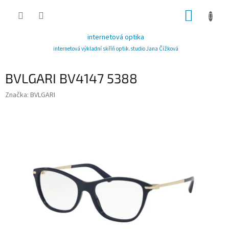
Přejít
NÁKUP
na
obsah
KOŠÍK
internetová optika
internetová výkladní skříň optik.studio Jana Čížková
BVLGARI BV4147 5388
Značka:
BVLGARI