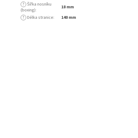
?
Šířka nosníku
18 mm
(boxing)
:
?
Délka stranice
:
140 mm