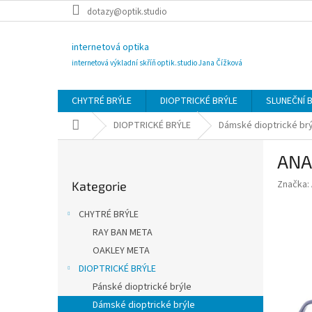
Přejít
dotazy@optik.studio
na
obsah
internetová optika
internetová výkladní skříň optik.studio Jana Čížková
CHYTRÉ BRÝLE
DIOPTRICKÉ BRÝLE
SLUNEČNÍ 
Domů
DIOPTRICKÉ BRÝLE
Dámské dioptrické br
P
ANA
o
Přeskočit
s
Značka:
Kategorie
kategorie
t
r
CHYTRÉ BRÝLE
a
RAY BAN META
n
OAKLEY META
n
í
DIOPTRICKÉ BRÝLE
p
Pánské dioptrické brýle
a
Dámské dioptrické brýle