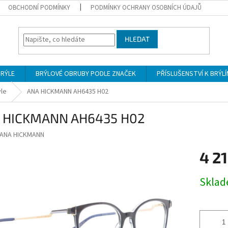
OBCHODNÍ PODMÍNKY
PODMÍNKY OCHRANY OSOBNÍCH ÚDAJŮ
HLEDAT
BRÝLE
BRÝLOVÉ OBRUBY PODLE ZNAČEK
PŘÍSLUŠENSTVÍ K BRÝL
ýle
ANA HICKMANN AH6435 H02
 HICKMANN AH6435 H02
ANA HICKMANN
4 21
Měrná
Skla
cena: