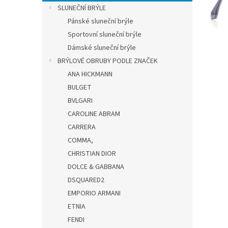
n
SLUNEČNÍ BRÝLE
e
Pánské sluneční brýle
l
Sportovní sluneční brýle
Dámské sluneční brýle
BRÝLOVÉ OBRUBY PODLE ZNAČEK
ANA HICKMANN
BULGET
BVLGARI
CAROLINE ABRAM
CARRERA
COMMA,
CHRISTIAN DIOR
DOLCE & GABBANA
DSQUARED2
EMPORIO ARMANI
ETNIA
FENDI