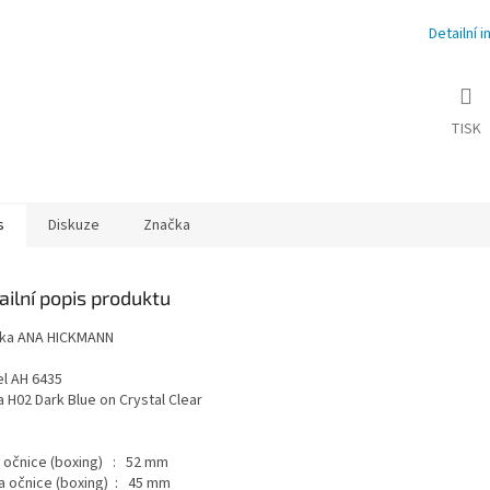
Detailní 
TISK
s
Diskuze
Značka
ailní popis produktu
ka ANA HICKMANN
l AH 6435
 H02 Dark Blue on Crystal Clear
a očnice (boxing) : 52 mm
a očnice (boxing) : 45 mm