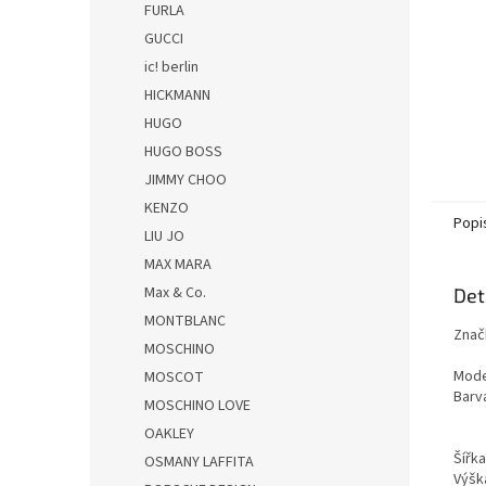
FURLA
GUCCI
ic! berlin
HICKMANN
HUGO
HUGO BOSS
JIMMY CHOO
KENZO
Popi
LIU JO
MAX MARA
Max & Co.
Det
MONTBLANC
Znač
MOSCHINO
Mode
MOSCOT
Barva
MOSCHINO LOVE
OAKLEY
Šířk
OSMANY LAFFITA
Výšk