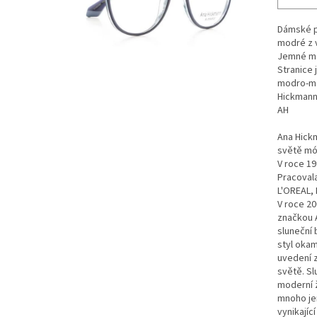
Dámské p
modré z v
Jemné m
Stranice 
modro-mo
Hickmann
AH
Ana Hickm
světě mód
V roce 19
Pracoval
L'OREAL, 
V roce 20
značkou A
sluneční 
styl okam
uvedení z
světě. Sl
moderní ž
mnoho je
vynikajíc