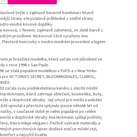
lastové brýle v zajímavé barevné kombinaci tmavě
nější strany a krystalově průhledné z vnitřní strany.
odro-modré kovové doplňky
je kovová, s flexem, zajímavě zalomená, ve zlaté barvě s
drým proužkem. Na kovové části vyraženo Ana
. Plastové koncovky v modro-modrém provedení a logem
ann je brazilská modelka, která začala své působení ve
y v roce 1996 v San Paulo.
98 se stala populární modelkou v Paříži a v New Yorku.
a pro VICTORIA'S SECRET, BLOOMINGDALES, CLAIROL,
NIVEA.
02 začala svou podnikatelskou kariéru s vlastní módní
na Hickmann, která zahrnuje oblečení, kosmetiku, boty,
brýle a dioptrické obruby. Její smysl pro módu a unikátní
žitě upoutal a přestože uplynulo pouze několik let od
načky, v současné době je velmi populární po celém
uneční a dioptrické obruby Ana Hickmann splňují potřeby
eny, která miluje eleganci. Pečlivě vybrané materiály a
mných povrchových úprav dodává značce módní styl,
í komfort a nejvyšší kvalitu