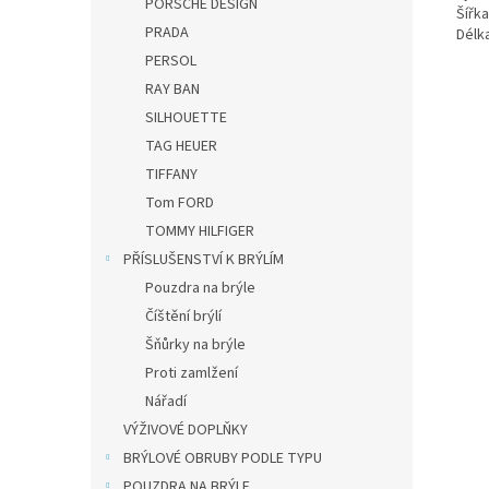
PORSCHE DESIGN
Šířk
PRADA
Dél
PERSOL
RAY BAN
SILHOUETTE
TAG HEUER
TIFFANY
Tom FORD
TOMMY HILFIGER
PŘÍSLUŠENSTVÍ K BRÝLÍM
Pouzdra na brýle
Číštění brýlí
Šňůrky na brýle
Proti zamlžení
Nářadí
VÝŽIVOVÉ DOPLŇKY
BRÝLOVÉ OBRUBY PODLE TYPU
POUZDRA NA BRÝLE