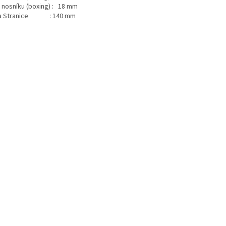
a nosníku (boxing) : 18 mm
ka Stranice : 140 mm