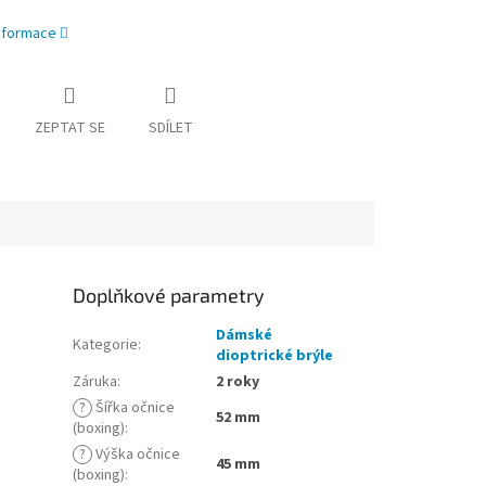
informace
ZEPTAT SE
SDÍLET
Doplňkové parametry
Dámské
Kategorie
:
dioptrické brýle
Záruka
:
2 roky
?
Šířka očnice
52 mm
(boxing)
:
?
Výška očnice
45 mm
(boxing)
: